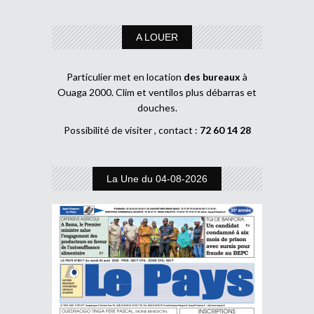
A LOUER
Particulier met en location
des bureaux
à
Ouaga 2000. Clim et ventilos plus débarras et
douches.
Possibilité de visiter , contact :
72 60 14 28
La Une du 04-08-2026