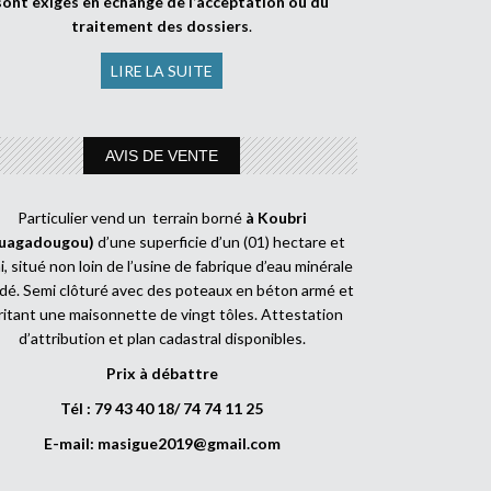
sont exigés en échange de l’acceptation ou du
traitement des dossiers
.
LIRE LA SUITE
AVIS DE VENTE
Particulier vend un terrain borné
à Koubri
uagadougou)
d’une superficie d’un (01) hectare et
, situé non loin de l’usine de fabrique d’eau minérale
dé. Semi clôturé avec des poteaux en béton armé et
ritant une maisonnette de vingt tôles. Attestation
d’attribution et plan cadastral disponibles.
Prix à débattre
Tél : 79 43 40 18/ 74 74 11 25
E-mail:
masigue2019@gmail.com