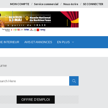
MON COMPTE
Service commercial
Nous écrire
SE CONNECTER
ANNONCES
EN PLUS
UE INTERIEUR
AVIS ET ANNONCES
EN PLUS
urne
OFFRE D’EMPLOI