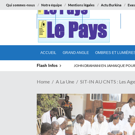
Qui sommes-nous
Notre équipe
Mentions légales
Actu Burkina
Evas
ACCUEIL
GRAND ANGLE
OMBRES ET LUMIÈRES
SUR LA
ACCUEIL
GRAND ANGLE
OMBRES ET LUMIÈRE
Flash Infos
ELECTION DE TALON A LA TETE DU SENA
Home
A La Une
SIT-IN AU CNTS : Les Agen