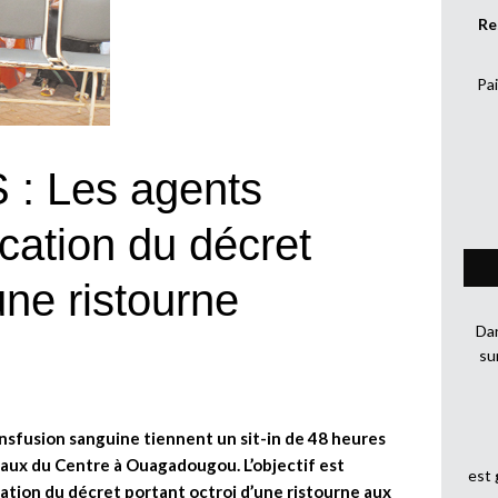
Re
Pai
 : Les agents
ication du décret
une ristourne
Dan
su
ansfusion sanguine tiennent un sit-in de 48 heures
caux du Centre à Ouagadougou. L’objectif est
est
cation du décret portant octroi d’une ristourne aux