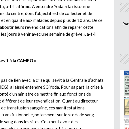
 a-t-il affirmé. A entendre Yoda, « la ristourne
s du centre, dont l’objectif est de collecter et de
 et en qualité aux malades depuis plus de 10 ans. De ce
Par
e aboutir leurs revendications afin de réparer cette
ns les jours à venir avec une semaine de grève », a-t-il
i sévit à la CAMEG »
pas de lien avec la crise qui sévit à la Centrale d’achats
), a laissé entendre SG Yoda. Pour sa part, la crise à
onté d’un ministre de mettre fin aux fonctions de
t différent de leur revendication. Quant au directeur
 de transfusion sanguine, ces manifestations
é transfusionnelle, notamment sur le stock de sang
de sang dans les sites. Cela peut avoir des
 malades en manque de sang, a-t-il soutenu.