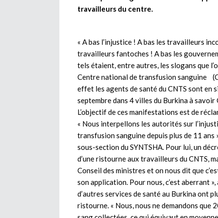
travailleurs du centre.
« A bas l’injustice ! A bas les travailleurs in
travailleurs fantoches ! A bas les gouvernem
tels étaient, entre autres, les slogans que l
Centre national de transfusion sanguine (
effet les agents de santé du CNTS sont en si
septembre dans 4 villes du Burkina à savo
L’objectif de ces manifestations est de récla
« Nous interpellons les autorités sur l’injus
transfusion sanguine depuis plus de 11 ans »
sous-section du SYNTSHA. Pour lui, un décret
d’une ristourne aux travailleurs du CNTS, mais
Conseil des ministres et on nous dit que c’es
son application. Pour nous, c’est aberrant », 
d’autres services de santé au Burkina ont 
ristourne. « Nous, nous ne demandons que 2
sang collectées, ce qui équivaut en moyenne 