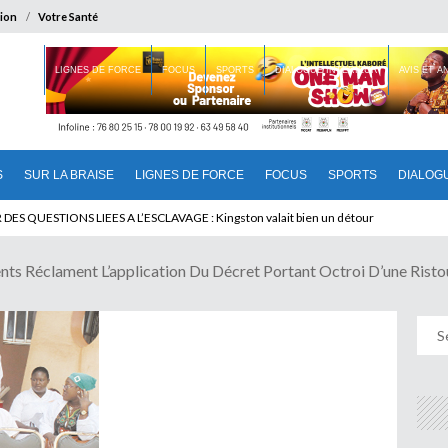
ion
Votre Santé
 BRAISE
LIGNES DE FORCE
FOCUS
SPORTS
DIALOGUE INTERIEUR
AVIS ET 
S
SUR LA BRAISE
LIGNES DE FORCE
FOCUS
SPORTS
DIALOG
T BENINOIS : Quand Patrice quitte le pouvoir sans partir !
ts Réclament L’application Du Décret Portant Octroi D’une Risto