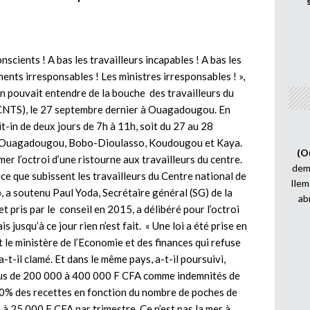
conscients ! A bas les travailleurs incapables ! A bas les
ents irresponsables ! Les ministres irresponsables ! »,
’on pouvait entendre de la bouche des travailleurs du
CNTS), le 27 septembre dernier à Ouagadougou. En
t-in de deux jours de 7h à 11h, soit du 27 au 28
ir Ouagadougou, Bobo-Dioulasso, Koudougou et Kaya.
(O
mer l’octroi d’une ristourne aux travailleurs du centre.
demi
tice que subissent les travailleurs du Centre national de
Ilem
, a soutenu Paul Yoda, Secrétaire général (SG) de la
ab
 pris par le conseil en 2015, a délibéré pour l’octroi
 jusqu’à ce jour rien n’est fait. « Une loi a été prise en
t le ministère de l’Economie et des finances qui refuse
a-t-il clamé. Et dans le même pays, a-t-il poursuivi,
plus de 200 000 à 400 000 F CFA comme indemnités de
0% des recettes en fonction du nombre de poches de
à 25 000 F CFA par trimestre. Ce n’est pas la mer à