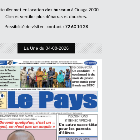
ticulier met en location
des bureaux
à Ouaga 2000.
Clim et ventilos plus débarras et douches.
Possibilité de visiter , contact :
72 60 14 28
La Une du 04-08-2026