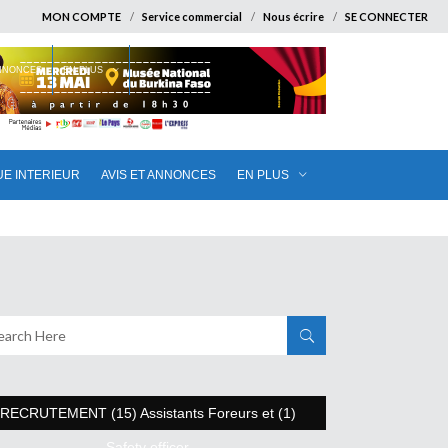
MON COMPTE
Service commercial
Nous écrire
SE CONNECTER
ANNONCES
EN PLUS
UE INTERIEUR
AVIS ET ANNONCES
EN PLUS
RECRUTEMENT (15) Assistants Foreurs et (1)
Safety officer