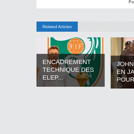
Related Articles
ENCADREMENT
JOHN
TECHNIQUE DES
EN J
ELEP...
POUR.