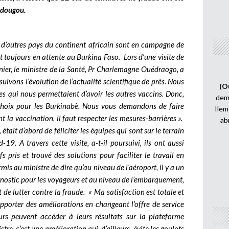
adougou.
 d’autres pays du continent africain sont en campagne de
t toujours en attente au Burkina Faso. Lors d’une visite de
rnier, le ministre de la Santé, Pr Charlemagne Ouédraogo, a
uivons l’évolution de l’actualité scientifique de près. Nous
(O
les qui nous permettaient d’avoir les autres vaccins. Donc,
demi
choix pour les Burkinabè. Nous vous demandons de faire
Ilem
la vaccination, il faut respecter les mesures-barrières ».
ab
, était d’abord de féliciter les équipes qui sont sur le terrain
-19. A travers cette visite, a-t-il poursuivi, ils ont aussi
s pris et trouvé des solutions pour faciliter le travail en
is au ministre de dire qu’au niveau de l’aéroport, il y a un
agnostic pour les voyageurs et au niveau de l’embarquement,
t de lutter contre la fraude. « Ma satisfaction est totale et
pporter des améliorations en changeant l’offre de service
rs peuvent accéder à leurs résultats sur la plateforme
istre, c’est une amélioration qui, d’ailleurs, évite les goulots