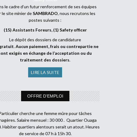
s le cadre d’un futur renforcement de ses équipes
r le site minier de
SAMBRADO
, nous recrutons les
postes suivants :
(15) Assistants Foreurs, (1) Safety officer
Le dépôt des dossiers de candidature
gratuit
.
Aucun paiement, frais ou contrepartie ne
sont exigés en échange de l’acceptation ou du
traitement des dossiers
.
LIRE LA SUITE
OFFRE D’EMPLOI
Particulier cherche une femme mûre pour tâches
agères. Salaire mensuel : 30 000 . Quartier Ouaga
. Habiter quartiers alentours serait un atout. Heures
de service de 07 h à 15h 30.