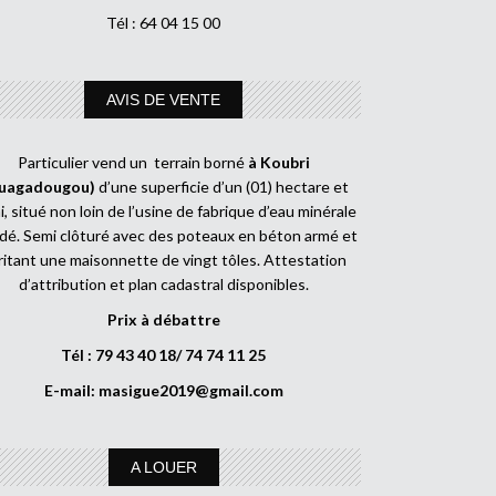
Tél : 64 04 15 00
AVIS DE VENTE
Particulier vend un terrain borné
à Koubri
uagadougou)
d’une superficie d’un (01) hectare et
, situé non loin de l’usine de fabrique d’eau minérale
dé. Semi clôturé avec des poteaux en béton armé et
ritant une maisonnette de vingt tôles. Attestation
d’attribution et plan cadastral disponibles.
Prix à débattre
Tél : 79 43 40 18/ 74 74 11 25
E-mail:
masigue2019@gmail.com
A LOUER