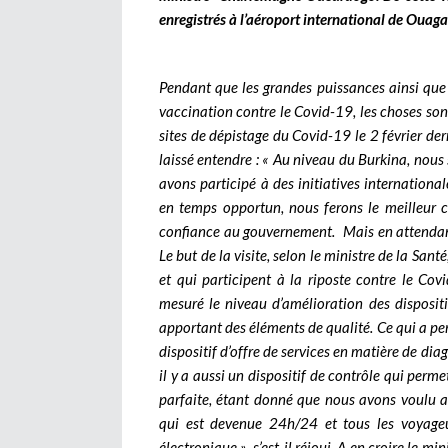
enregistrés à l’aéroport international de Ouag
Pendant que les grandes puissances ainsi que
vaccination contre le Covid-19, les choses son
sites de dépistage du Covid-19 le 2 février de
laissé entendre : « Au niveau du Burkina, nous s
avons participé à des initiatives internationa
en temps opportun, nous ferons le meilleur 
confiance au gouvernement. Mais en attendant 
Le but de la visite, selon le ministre de la Santé
et qui participent à la riposte contre le Covid
mesuré le niveau d’amélioration des dispositif
apportant des éléments de qualité. Ce qui a perm
dispositif d’offre de services en matière de di
il y a aussi un dispositif de contrôle qui perme
parfaite, étant donné que nous avons voulu a
qui est devenue 24h/24 et tous les voyageu
électronique », s’est-il réjoui. A en croire le min