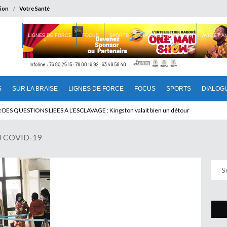
ion
Votre Santé
 BRAISE
LIGNES DE FORCE
FOCUS
SPORTS
DIALOGUE INTERIEUR
AVIS ET 
S
SUR LA BRAISE
LIGNES DE FORCE
FOCUS
SPORTS
DIALOG
U CAMEROUN : Qui pilote le Cameroun ?
U COVID-19