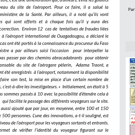
eau du site de l’aéroport. Pour ce faire, il a salué la
Par
ministère de la Santé. Par ailleurs, il a noté qu’ils vont
ces qui sont offerts et à chaque fois qu’il y aura des
 correction. Environ 12 cas de tentatives de fraudes liées
s à l’aéroport international de Ouagadougou, a déclaré le
es cas ont été portés à la connaissance du procureur du Faso
istre a par ailleurs saisi l’occasion pour interpeller la
pas passer par des chemins abracadabrants pour obtenir
ponsable du site de l’aérogare pèlerin, Adama Traoré, a
nt été enregistrés à l’aéroport, notamment la disponibilité
faire son test, la mise en place d’un certain nombre de
 c’est-à-dire les investigateurs. « Initialement, on était à 5
us sommes passés à 10 avec la possibilité d’étendre cela à
i, qui facilite le passage des différents voyageurs sur le site.
a aussi ajouté que par jour, en moyenne, entre 100 et 150
500 personnes. L’une des innovations, a-t-il souligné, est
iveau de l’aéroport pour les voyageurs sortants et entrants.
met de vérifier l’identité du voyageur figurant sur le