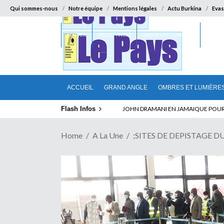
Qui sommes-nous
Notre équipe
Mentions légales
Actu Burkina
Evas
ACCUEIL
GRAND ANGLE
OMBRES ET LUMIÈRES
SUR LA
ACCUEIL
GRAND ANGLE
OMBRES ET LUMIÈRE
Flash Infos
ABSENCE PROLONGEE DE PAUL BIYA D
Home
A La Une
;SITES DE DEPISTAGE D