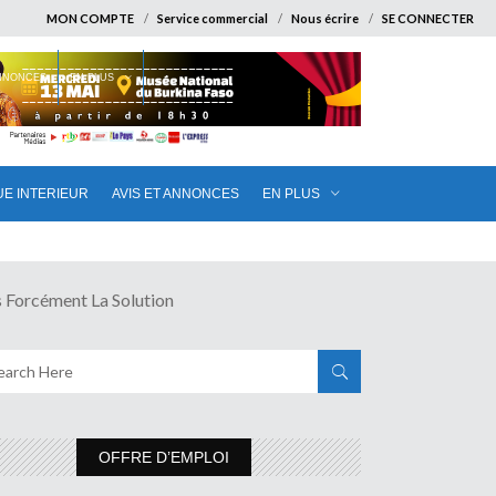
MON COMPTE
Service commercial
Nous écrire
SE CONNECTER
ANNONCES
EN PLUS
UE INTERIEUR
AVIS ET ANNONCES
EN PLUS
orcément La Solution
OFFRE D’EMPLOI