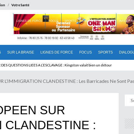
ion
Votre Santé
 BRAISE
LIGNES DE FORCE
FOCUS
SPORTS
DIALOGUE INTERIEUR
AVIS ET 
S
SUR LA BRAISE
LIGNES DE FORCE
FOCUS
SPORTS
DIALOG
T BENINOIS : Quand Patrice quitte le pouvoir sans partir !
IMMIGRATION CLANDESTINE : Les Barricades Ne Sont Pas F
OPEEN SUR
N CLANDESTINE :