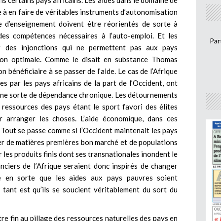
s certains pays africains. Les aides dans le domaine de
 à en faire de véritables instruments d’autonomisation
re d’enseignement doivent être réorientés de sorte à
des compétences nécessaires à l’auto-emploi. Et les
Par
r des injonctions qui ne permettent pas aux pays
 façon optimale. Comme le disait en substance Thomas
on bénéficiaire à se passer de l’aide. Le cas de l’Afrique
es par les pays africains de la part de l’Occident, ont
ns une sorte de dépendance chronique. Les détournements
ressources des pays étant le sport favori des élites
ur arranger les choses. L’aide économique, dans ces
. Tout se passe comme si l’Occident maintenait les pays
rer de matières premières bon marché et de populations
es produits finis dont ses transnationales inondent le
nciers de l’Afrique seraient donc inspirés de changer
ire en sorte que les aides aux pays pauvres soient
i tant est qu’ils se soucient véritablement du sort du
re fin au pillage des ressources naturelles des pays en