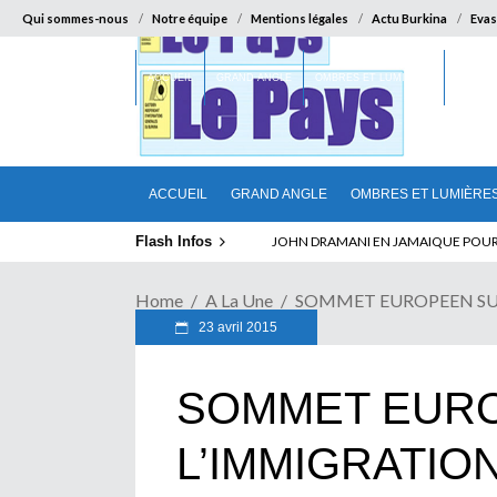
Qui sommes-nous
Notre équipe
Mentions légales
Actu Burkina
Evas
ACCUEIL
GRAND ANGLE
OMBRES ET LUMIÈRES
SUR LA
ACCUEIL
GRAND ANGLE
OMBRES ET LUMIÈRE
Flash Infos
ELECTION DE TALON A LA TETE DU SENA
Home
A La Une
SOMMET EUROPEEN SUR L’
23 avril 2015
SOMMET EUR
L’IMMIGRATIO