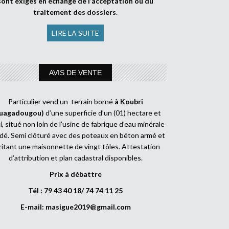
sont exigés en échange de l’acceptation ou du
traitement des dossiers
.
LIRE LA SUITE
AVIS DE VENTE
Particulier vend un terrain borné
à Koubri
uagadougou)
d’une superficie d’un (01) hectare et
, situé non loin de l’usine de fabrique d’eau minérale
dé. Semi clôturé avec des poteaux en béton armé et
ritant une maisonnette de vingt tôles. Attestation
d’attribution et plan cadastral disponibles.
Prix à débattre
Tél : 79 43 40 18/ 74 74 11 25
E-mail:
masigue2019@gmail.com