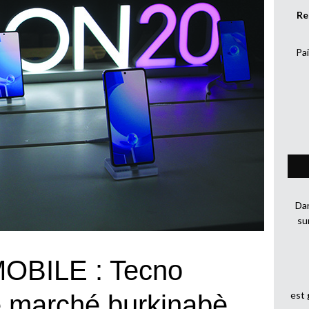
Re
Pai
Dan
su
BILE : Tecno
est
e marché burkinabè