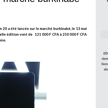
20 a été lancée sur le marché burkinabè, le 13 mai
elle édition vont de 121 000 F CFA à 250 000 F CFA
one.
(O
demi
Ilem
ab