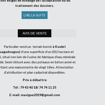
sont exigés en échange de l’acceptation ou du
traitement des dossiers
.
LIRE LA SUITE
AVIS DE VENTE
Particulier vend un terrain borné
à Koubri
uagadougou)
d’une superficie d’un (01) hectare et
, situé non loin de l’usine de fabrique d’eau minérale
dé. Semi clôturé avec des poteaux en béton armé et
ritant une maisonnette de vingt tôles. Attestation
d’attribution et plan cadastral disponibles.
Prix à débattre
Tél : 79 43 40 18/ 74 74 11 25
E-mail:
masigue2019@gmail.com