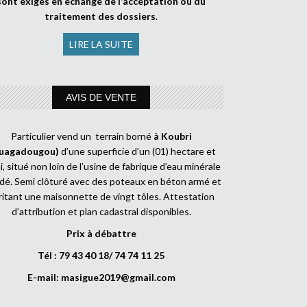
sont exigés en échange de l’acceptation ou du
traitement des dossiers
.
LIRE LA SUITE
AVIS DE VENTE
Particulier vend un terrain borné
à Koubri
uagadougou)
d’une superficie d’un (01) hectare et
, situé non loin de l’usine de fabrique d’eau minérale
dé. Semi clôturé avec des poteaux en béton armé et
ritant une maisonnette de vingt tôles. Attestation
d’attribution et plan cadastral disponibles.
Prix à débattre
Tél : 79 43 40 18/ 74 74 11 25
E-mail:
masigue2019@gmail.com