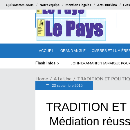
Qui sommes-nous
Notre équipe
Mentions légales
Actu Burkina
Evas
ACCUEIL
GRAND ANGLE
OMBRES ET LUMIÈRES
SUR LA
ACCUEIL
GRAND ANGLE
OMBRES ET LUMIÈRE
Flash Infos
ELECTION DE TALON A LA TETE DU SENA
Home
A La Une
TRADITION ET POLITIQUE
23 septembre 2015
TRADITION ET 
Médiation réus