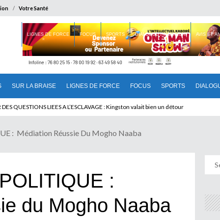
ion
Votre Santé
 BRAISE
LIGNES DE FORCE
FOCUS
SPORTS
DIALOGUE INTERIEUR
AVIS ET 
S
SUR LA BRAISE
LIGNES DE FORCE
FOCUS
SPORTS
DIALOG
T BENINOIS : Quand Patrice quitte le pouvoir sans partir !
 : Médiation Réussie Du Mogho Naaba
POLITIQUE :
sie du Mogho Naaba