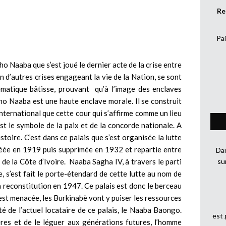
Re
Pai
o Naaba que s’est joué le dernier acte de la crise entre
 d’autres crises engageant la vie de la Nation, se sont
matique bâtisse, prouvant qu’à l’image des enclaves
ho Naaba est une haute enclave morale. Il se construit
 international que cette cour qui s’affirme comme un lieu
t le symbole de la paix et de la concorde nationale. A
stoire. C’est dans ce palais que s’est organisée la lutte
réée en 1919 puis supprimée en 1932 et repartie entre
Dan
 de la Côte d’Ivoire. Naaba Sagha IV, à travers le parti
su
ue, s’est fait le porte-étendard de cette lutte au nom de
a reconstitution en 1947. Ce palais est donc le berceau
 est menacée, les Burkinabè vont y puiser les ressources
té de l’actuel locataire de ce palais, le Naaba Baongo.
est
ères et de le léguer aux générations futures, l’homme