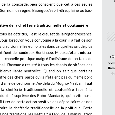
t de la concorde, bien conscient que cet à ces seules
. Son nom de règne, Baongo, c’est-à-dire, plaine ou bas-
itive de la chefferie traditionnelle et coutumière
ous les détritus, il est le creuset de la régénérescence.
vous lorsqu’on vous convoque à la cour, il a fait de son
s traditionnelles et morales dans ce qu’elles ont de plus
ntifient de nombreux Burkinabè. Mieux, s’étant mis au-
(O
ne chapelle politique malgré l’activisme de certains de
demi
ional. L’homme a résisté à tous les chants de sirènes des
Ilem
 bienveillante neutralité. Quand on sait que certains
ab
iffé des chefs parce qu’ils n’étaient pas du même bord
ur d’âme de cet homme. Au-delà du Mogho-Naaba, il faut
la chefferie traditionnelle et coutumière face à la
i du chef suprême des Bobo Mandarè, qui a vite aussi
il tirer de cette action positive des dépositaires de nos
aire la chefferie traditionnelle de la politique. Cette
 nos traditions les mettrait à l’abri de la manipulation