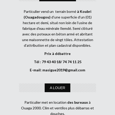
Particulier vend un terrain borné
à Koubri
(Ouagadougou)
d’une superficie d’un (01)
hectare et demi, situé non loin de l’usine de
fabrique d’eau minérale Ilemdé. Semi clôturé
avec des poteaux en béton armé et abritant
une maisonnette de vingt tôles. Attestation
d’attribution et plan cadastral disponibles.
Prix à débattre
Tél : 79 43 40 18/ 74 74 11 25
E-mail:
masigue2019@gmail.com
A LOUER
Particulier met en location
des bureaux
à
Ouaga 2000. Clim et ventilos plus débarras et
douches.