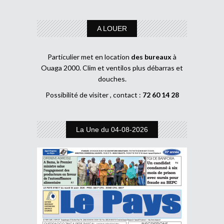
A LOUER
Particulier met en location
des bureaux
à
Ouaga 2000. Clim et ventilos plus débarras et
douches.
Possibilité de visiter , contact :
72 60 14 28
La Une du 04-08-2026