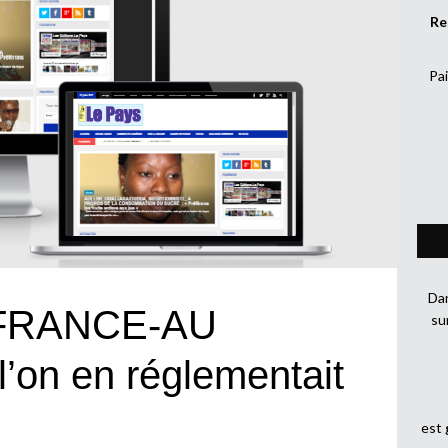
Re
Pai
Dan
 FRANCE-AU
su
l’on en réglementait
est