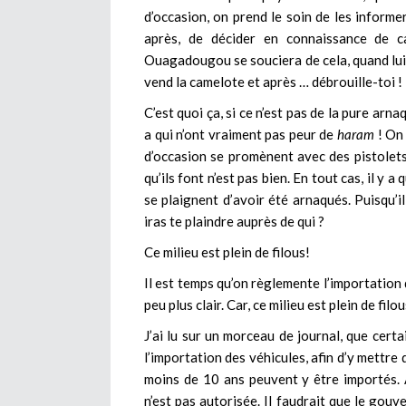
d’occasion, on prend le soin de les informe
après, de décider en connaissance de 
Ouagadougou se souciera de cela, quand lui se
vend la camelote et après … débrouille-toi !
C’est quoi ça, si ce n’est pas de la pure arna
a qui n’ont vraiment pas peur de
haram
! On 
d’occasion se promènent avec des pistolets 
qu’ils font n’est pas bien. En tout cas, il y
se plaignent d’avoir été arnaqués. Puisqu’il
iras te plaindre auprès de qui ?
Ce milieu est plein de filous!
Il est temps qu’on règlemente l’importation 
peu plus clair. Car, ce milieu est plein de filou
J’ai lu sur un morceau de journal, que cert
l’importation des véhicules, afin d’y mettre
moins de 10 ans peuvent y être importés. A
n’est pas autorisée. Il faudrait que le go