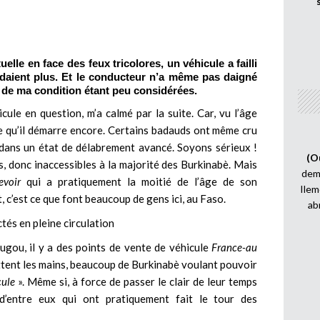
lle en face des feux tricolores, un véhicule a failli
daient plus. Et le conducteur n’a même pas daigné
 de ma condition étant peu considérées.
cule en question, m’a calmé par la suite. Car, vu l’âge
le qu’il démarre encore. Certains badauds ont même cru
t dans un état de délabrement avancé. Soyons sérieux !
(O
s, donc inaccessibles à la majorité des Burkinabè. Mais
demi
evoir
qui a pratiquement la moitié de l’âge de son
Ilem
, c’est ce que font beaucoup de gens ici, au Faso.
ab
tés en pleine circulation
ugou, il y a des points de vente de véhicule
France-au
tent les mains, beaucoup de Burkinabè voulant pouvoir
cule
». Même si, à force de passer le clair de leur temps
’entre eux qui ont pratiquement fait le tour des