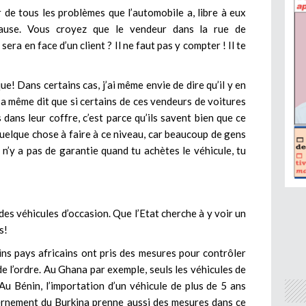
r de tous les problèmes que l’automobile a, libre à eux
cause. Vous croyez que le vendeur dans la rue de
ra en face d’un client ? Il ne faut pas y compter ! Il te
que! Dans certains cas, j’ai même envie de dire qu’il y en
a même dit que si certains de ces vendeurs de voitures
dans leur coffre, c’est parce qu’ils savent bien que ce
 a quelque chose à faire à ce niveau, car beaucoup de gens
 n’y a pas de garantie quand tu achètes le véhicule, tu
des véhicules d’occasion. Que l’Etat cherche à y voir un
s!
ains pays africains ont pris des mesures pour contrôler
 de l’ordre. Au Ghana par exemple, seuls les véhicules de
u Bénin, l’importation d’un véhicule de plus de 5 ans
uvernement du Burkina prenne aussi des mesures dans ce