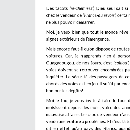
Des tacots
“re-chemisés”,
Dieu seul sait si
chez le vendeur de
“France-au revoir”,
certai
ne plus pouvoir démarrer.
Moi, je veux bien que tout le monde rêve d
signes extérieurs de l’émergence.
Mais encore faut-il qu’on dispose de routes
voitures. Car, je n’apprends rien à per
Ouagadougou, de nos jours, c’est
“caillou”,
voies doivent se retrouver encombrées par 
inquiéter. La sécurité des passagers de c
abords des voies est en jeu. Il suffit par e
bonjour les dégâts!
Moi le fou, je vous invite à faire le tour
moisissent depuis des mois, voire des anné
mauvaise affaire. L’escroc de vendeur n’aura
vendu une voiture à problèmes. Et c’est là t
dit en effet qu’au pays des Blancs, quan