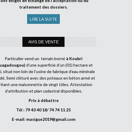
sont exigés en échange de l’acceptation ou du
traitement des dossiers
.
LIRE LA SUITE
AVIS DE VENTE
Particulier vend un terrain borné
à Koubri
uagadougou)
d’une superficie d’un (01) hectare et
, situé non loin de l’usine de fabrique d’eau minérale
dé. Semi clôturé avec des poteaux en béton armé et
ritant une maisonnette de vingt tôles. Attestation
d’attribution et plan cadastral disponibles.
Prix à débattre
Tél : 79 43 40 18/ 74 74 11 25
E-mail:
masigue2019@gmail.com