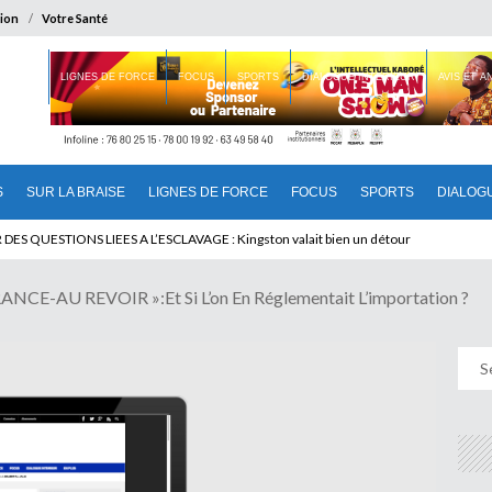
ion
Votre Santé
 BRAISE
LIGNES DE FORCE
FOCUS
SPORTS
DIALOGUE INTERIEUR
AVIS ET 
S
SUR LA BRAISE
LIGNES DE FORCE
FOCUS
SPORTS
DIALOG
T BENINOIS : Quand Patrice quitte le pouvoir sans partir !
NCE-AU REVOIR »:Et Si L’on En Réglementait L’importation ?