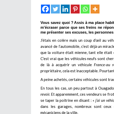
Vous savez quoi ? Assis à ma place habitue
m’écraser parce que ses freins ne répon
me présenter ses excuses, les personnes
J’étais en colère mais un coup d’œil au véhi
avancé de l’automobile, c’est déjà un mirac
que la voiture était mienne, tant elle étai
C’est vrai que les véhicules neufs sont cher
de là à acquérir un véhicule
France-au r
propriétaire, cela est inacceptable. Pourtant
A peine achetés, certains véhicules sont trac
En tous les cas, un peu partout à Ouagado
revoir.
Et apparemment, ces vendeurs se frot
se taper la poitrine en disant : «
j’ai un véhi
dans les garages, nombreux sont ceux d
mécaniciens de la ville.