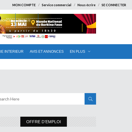
MON COMPTE
Service commercial
Nous écrire
SE CONNECTER
ANNONCES
EN PLUS
UE INTERIEUR
AVIS ET ANNONCES
EN PLUS
OFFRE D’EMPLOI