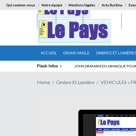
Qui sommes-nous
Notre équipe
Mentions légales
Actu Burkina
Evas
ACCUEIL
GRAND ANGLE
OMBRES ET LUMIÈRES
SUR LA
ACCUEIL
GRAND ANGLE
OMBRES ET LUMIÈRE
Flash Infos
ELECTION DE TALON A LA TETE DU SENA
Home
Ombre Et Lumière
VEHICULES « FRA