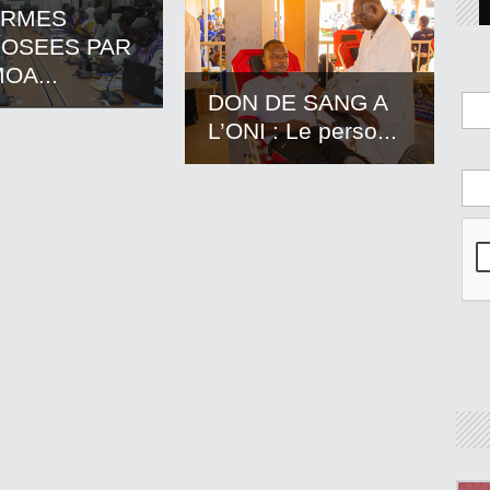
ORMES
OSEES PAR
OA...
DON DE SANG A
L’ONI : Le perso...