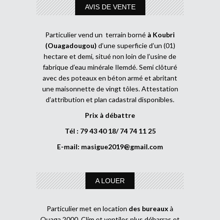
AVIS DE VENTE
Particulier vend un terrain borné
à Koubri
(Ouagadougou)
d’une superficie d’un (01)
hectare et demi, situé non loin de l’usine de
fabrique d’eau minérale Ilemdé. Semi clôturé
avec des poteaux en béton armé et abritant
une maisonnette de vingt tôles. Attestation
d’attribution et plan cadastral disponibles.
Prix à débattre
Tél : 79 43 40 18/ 74 74 11 25
E-mail:
masigue2019@gmail.com
A LOUER
Particulier met en location
des bureaux
à
Ouaga 2000. Clim et ventilos plus débarras et