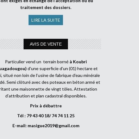
sont exigés en échange de l’acceptation ou du
traitement des dossiers
.
LIRE LA SUITE
AVIS DE VENTE
Particulier vend un terrain borné
à Koubri
uagadougou)
d’une superficie d’un (01) hectare et
, situé non loin de l’usine de fabrique d’eau minérale
dé. Semi clôturé avec des poteaux en béton armé et
ritant une maisonnette de vingt tôles. Attestation
d’attribution et plan cadastral disponibles.
Prix à débattre
Tél : 79 43 40 18/ 74 74 11 25
E-mail:
masigue2019@gmail.com