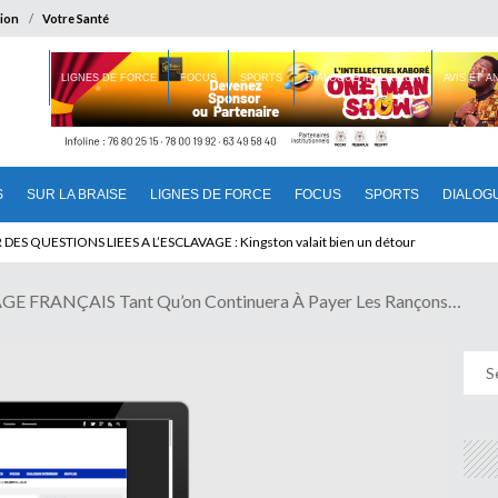
ion
Votre Santé
 BRAISE
LIGNES DE FORCE
FOCUS
SPORTS
DIALOGUE INTERIEUR
AVIS ET 
S
SUR LA BRAISE
LIGNES DE FORCE
FOCUS
SPORTS
DIALOG
T BENINOIS : Quand Patrice quitte le pouvoir sans partir !
 FRANÇAIS Tant Qu’on Continuera À Payer Les Rançons…