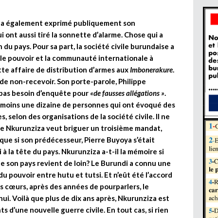
s a également exprimé publiquement son
i ont aussi tiré la sonnette d’alarme. Chose qui a
on du pays. Pour sa part, la société civile burundaise a
 le pouvoir et la communauté internationale à
te affaire de distribution d’armes aux
Imbonerakure
.
de non-recevoir. Son porte-parole, Philippe
: pas besoin d’enquête pour
«de fausses allégations »
.
u moins une dizaine de personnes qui ont évoqué des
 selon des organisations de la société civile. Il ne
re Nkurunziza veut briguer un troisième mandat,
ie que si son prédécesseur, Pierre Buyoya s’était
i à la tête du pays. Nkurunziza a-t-il la mémoire si
e son pays revient de loin? Le Burundi a connu une
u pouvoir entre hutu et tutsi. Et n’eût été l’accord
es cœurs, après des années de pourparlers, le
hui. Voilà que plus de dix ans après, Nkurunziza est
s d’une nouvelle guerre civile. En tout cas, si rien