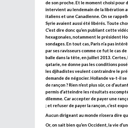
de son proche. Et le moment choisi pour di
intervient au lendemain de la libération 
italiens et une Canadienne. On se rappel
Syrie avaient aussi été libérés. Toute ch
C’est dire donc qu’en publiant cette vidé
hexagonales, notamment le président Holl
sondages. En tout cas, Paris n’a pas intér
par ses ravisseurs comme ce fut le cas de
balle dans la tête, en juillet 2013. Certes,
qatarie, ne donne pas les conditions posée
les djihadistes veulent contraindre le pré
demande de négocier. Hollande va-t-il s
de rançon ? Rien n’est plus sûr, ce d’auta
permis d’atteindre les résultats escompté
dilemme. Car accepter de payer une rançon
; et refuser de payer la rançon, c’est expos
Aucun dirigeant au monde n’osera dire qu’
Or, on sait bien qu’en Occident, la vie d’