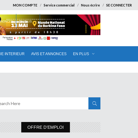
MON COMPTE
Service commercial
Nous écrire
SE CONNECTER
ANNONCES
EN PLUS
UE INTERIEUR
AVIS ET ANNONCES
EN PLUS
OFFRE D’EMPLOI