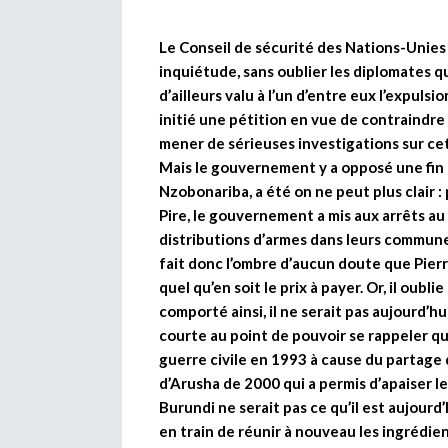
Le Conseil de sécurité des Nations-Unie
inquiétude, sans oublier les diplomates qu
d’ailleurs valu à l’un d’entre eux l’expulsi
initié une pétition en vue de contraindre
mener de sérieuses investigations sur cet
Mais le gouvernement y a opposé une fin 
Nzobonariba, a été on ne peut plus clair 
Pire, le gouvernement a mis aux arrêts a
distributions d’armes dans leurs communes,
fait donc l’ombre d’aucun doute que Pier
quel qu’en soit le prix à payer. Or, il oubl
comporté ainsi, il ne serait pas aujourd’hu
courte au point de pouvoir se rappeler qu
guerre civile en 1993 à cause du partage d
d’Arusha de 2000 qui a permis d’apaiser l
Burundi ne serait pas ce qu’il est aujourd’
en train de réunir à nouveau les ingrédient