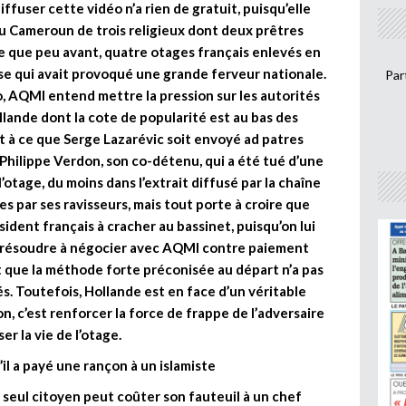
ffuser cette vidéo n’a rien de gratuit, puisqu’elle
au Cameroun de trois religieux dont deux prêtres
le que peu avant, quatre otages français enlevés en
ose qui avait provoqué une grande ferveur nationale.
Par
o, AQMI entend mettre la pression sur les autorités
ande dont la cote de popularité est au bas des
êt à ce que Serge Lazarévic soit envoyé ad patres
 Philippe Verdon, son co-détenu, qui a été tué d’une
 l’otage, du moins dans l’extrait diffusé par la chaîne
s par ses ravisseurs, mais tout porte à croire que
sident français à cracher au bassinet, puisqu’on lui
e résoudre à négocier avec AQMI contre paiement
nt que la méthode forte préconisée au départ n’a pas
s. Toutefois, Hollande est en face d’un véritable
, c’est renforcer la force de frappe de l’adversaire
er la vie de l’otage.
il a payé une rançon à un islamiste
un seul citoyen peut coûter son fauteuil à un chef