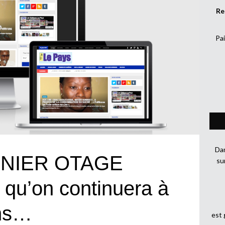
Re
Pai
Dan
RNIER OTAGE
su
qu’on continuera à
ons…
est