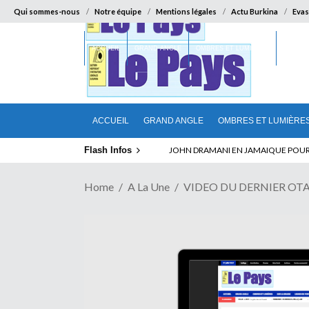
Qui sommes-nous
Notre équipe
Mentions légales
Actu Burkina
Evas
ACCUEIL
GRAND ANGLE
OMBRES ET LUMIÈRES
SUR LA
ACCUEIL
GRAND ANGLE
OMBRES ET LUMIÈRE
Flash Infos
ELECTION DE TALON A LA TETE DU SENA
Home
A La Une
VIDEO DU DERNIER OTAGE