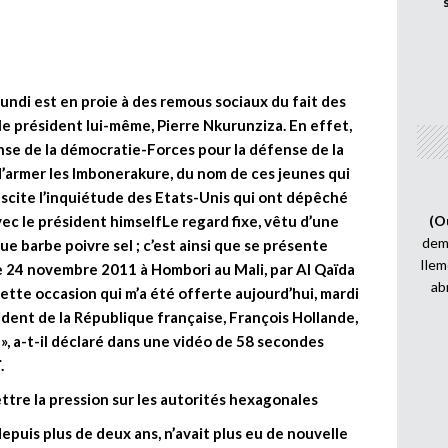
undi est en proie à des remous sociaux du fait des
e président lui-même, Pierre Nkurunziza. En effet,
ense de la démocratie-Forces pour la défense de la
’armer les Imbonerakure, du nom de ces jeunes qui
suscite l’inquiétude des Etats-Unis qui ont dépêché
ec le président himselfLe regard fixe, vêtu d’une
(O
demi
ue barbe poivre sel ; c’est ainsi que se présente
Ilem
le 24 novembre 2011 à Hombori au Mali, par Al Qaïda
ab
cette occasion qui m’a été offerte aujourd’hui, mardi
dent de la République française, François Hollande,
 », a-t-il déclaré dans une vidéo de 58 secondes
.
tre la pression sur les autorités hexagonales
depuis plus de deux ans, n’avait plus eu de nouvelle