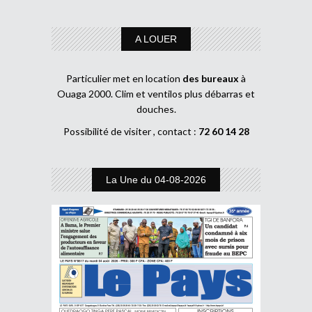
A LOUER
Particulier met en location
des bureaux
à
Ouaga 2000. Clim et ventilos plus débarras et
douches.
Possibilité de visiter , contact :
72 60 14 28
La Une du 04-08-2026