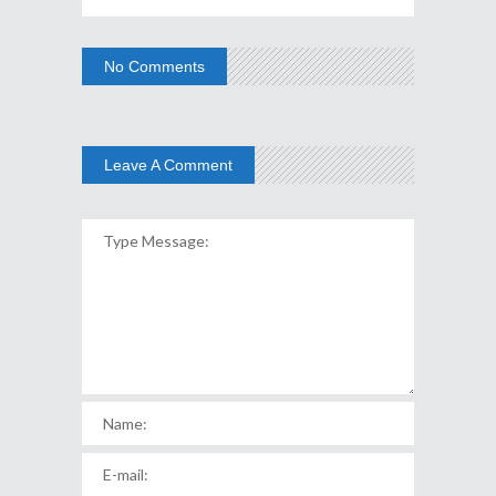
No Comments
Leave A Comment