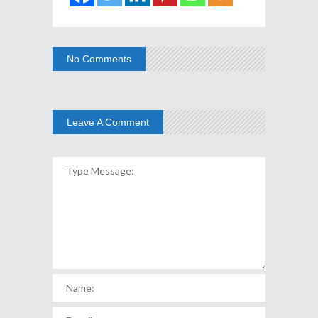
No Comments
Leave A Comment