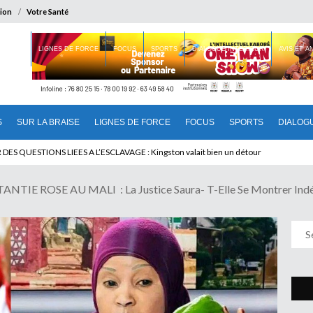
ion
Votre Santé
 BRAISE
LIGNES DE FORCE
FOCUS
SPORTS
DIALOGUE INTERIEUR
AVIS ET 
S
SUR LA BRAISE
LIGNES DE FORCE
FOCUS
SPORTS
DIALOG
T BENINOIS : Quand Patrice quitte le pouvoir sans partir !
TIE ROSE AU MALI : La Justice Saura- T-Elle Se Montrer Indé