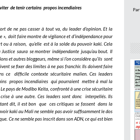
viter de tenir certains propos incendiaires
Par
fort de ne pas casser à tout va, du leader d’opinion. Et la
ère », doit faire montre de vigilance et d’indépendance pour
t ou à raison, qu’elle est à la solde du pouvoir kaki.
Cela
 la Justice saura se montrer indépendante jusqu’au bout. Il
ions et autres bloggeurs, même si l’on considère qu’ils sont
ivent se fixer des limites à ne pas franchir. Ils doivent faire
ns ce difficile contexte sécuritaire malien. Ces leaders
rtains propos incendiaires qui pourraient mettre à mal la
 Le pays de Modibo Keita, confronté à une crise sécuritaire
crise à une autre. Ces leaders sont donc interpellés. Ils
étant dit, il est bon que ces critiques se fassent dans la
ouvoir kaki au Mali ne semble pas avoir suffisamment le dos
ique. Ce ne semble pas inscrit dans son ADN, ce qui est bien