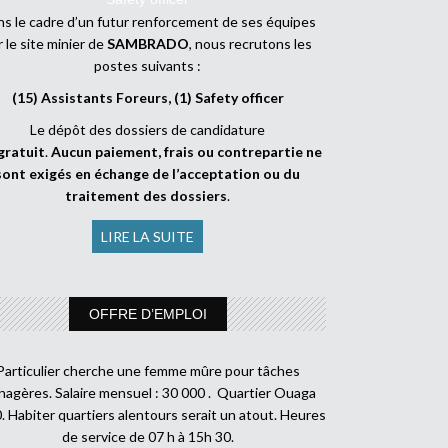
s le cadre d’un futur renforcement de ses équipes
r le site minier de
SAMBRADO
, nous recrutons les
postes suivants :
(15) Assistants Foreurs, (1) Safety officer
Le dépôt des dossiers de candidature
gratuit
.
Aucun paiement, frais ou contrepartie ne
sont exigés en échange de l’acceptation ou du
traitement des dossiers
.
LIRE LA SUITE
OFFRE D’EMPLOI
Particulier cherche une femme mûre pour tâches
agères. Salaire mensuel : 30 000 . Quartier Ouaga
. Habiter quartiers alentours serait un atout. Heures
de service de 07 h à 15h 30.