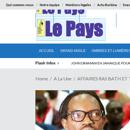
Qui sommes-nous
Notre équipe
Mentions légales
Actu Burkina
Evas
ACCUEIL
GRAND ANGLE
OMBRES ET LUMIÈRES
SUR LA
ACCUEIL
GRAND ANGLE
OMBRES ET LUMIÈRE
Flash Infos
ELECTION DE TALON A LA TETE DU SENA
Home
A La Une
AFFAIRES RAS BATH ET TAN