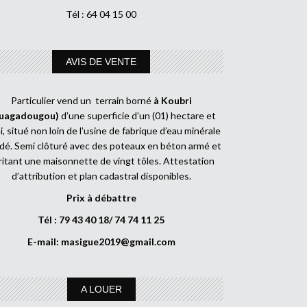
Tél : 64 04 15 00
AVIS DE VENTE
Particulier vend un terrain borné
à Koubri
uagadougou)
d’une superficie d’un (01) hectare et
, situé non loin de l’usine de fabrique d’eau minérale
dé. Semi clôturé avec des poteaux en béton armé et
ritant une maisonnette de vingt tôles. Attestation
d’attribution et plan cadastral disponibles.
Prix à débattre
Tél : 79 43 40 18/ 74 74 11 25
E-mail:
masigue2019@gmail.com
A LOUER