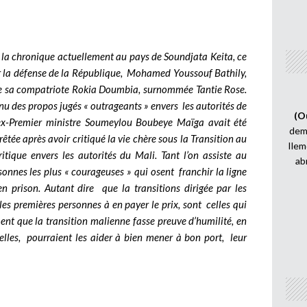
ent la chronique actuellement au pays de Soundjata Keita, ce
ur la défense de la République, Mohamed Youssouf Bathily,
e sa compatriote Rokia Doumbia, surnommée Tantie Rose.
nu des propos jugés « outrageants » envers les autorités de
(O
l’ex-Premier ministre Soumeylou Boubeye Maïga avait été
demi
rrêtée après avoir critiqué la vie chère sous la Transition au
Ilem
itique envers les autorités du Mali. Tant l’on assiste au
ab
onnes les plus « courageuses » qui osent franchir la ligne
en prison. Autant dire que la transitions dirigée par les
les premières personnes à en payer le prix, sont celles qui
ment que la transition malienne fasse preuve d’humilité, en
e elles, pourraient les aider à bien mener à bon port, leur