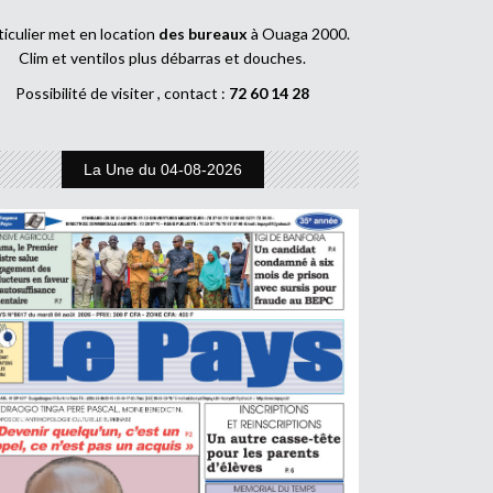
ticulier met en location
des bureaux
à Ouaga 2000.
Clim et ventilos plus débarras et douches.
Possibilité de visiter , contact :
72 60 14 28
La Une du 04-08-2026