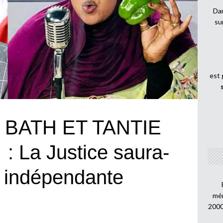
Dan
su
est
 BATH ET TANTIE
 La Justice saura-
r indépendante
mén
2000