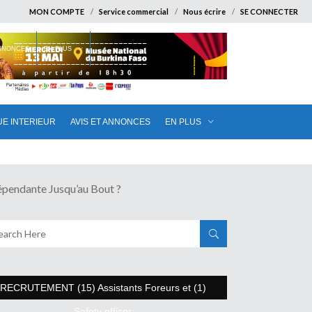
MON COMPTE
Service commercial
Nous écrire
SE CONNECTER
ANNONCES
EN PLUS
UE INTERIEUR
AVIS ET ANNONCES
EN PLUS
pendante Jusqu’au Bout ?
RECRUTEMENT (15) Assistants Foreurs et (1)
Safety officer