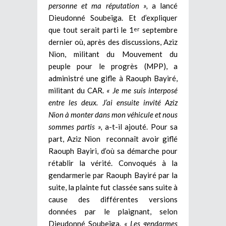
personne et ma réputation »,
a lancé
Dieudonné Soubeïga. Et d’expliquer
que tout serait parti le 1
septembre
er
dernier où, après des discussions, Aziz
Nion, militant du Mouvement du
peuple pour le progrès (MPP), a
administré une gifle à Raouph Bayiré,
militant du CAR.
« Je me suis interposé
entre les deux. J’ai ensuite invité Aziz
Nion à monter dans mon véhicule et nous
sommes partis »,
a-t-il ajouté. Pour sa
part, Aziz Nion reconnaît avoir giflé
Raouph Bayiri, d’où sa démarche pour
rétablir la vérité. Convoqués à la
gendarmerie par Raouph Bayiré par la
suite, la plainte fut classée sans suite à
cause des différentes versions
données par le plaignant, selon
Dieudonné Soubeïga.
« Les gendarmes