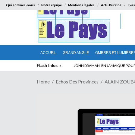
Qui sommes-nous
Notre équipe
Mentions légales
Actu Burkina
Evas
ACCUEIL
GRAND ANGLE
OMBRES ET LUMIÈRES
SUR LA
ACCUEIL
GRAND ANGLE
OMBRES ET LUMIÈRE
Flash Infos
ELECTION DE TALON A LA TETE DU SENA
Home
Echos Des Provinces
ALAIN ZOUBGA