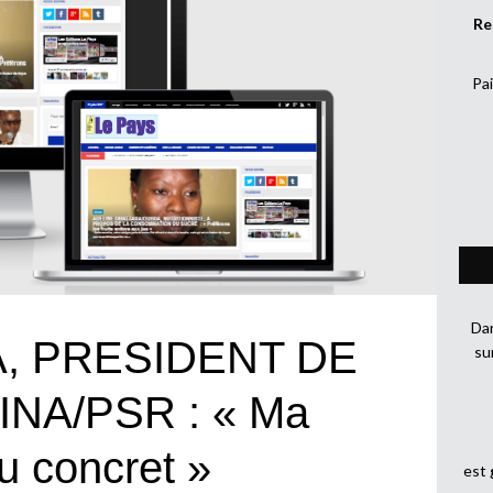
Re
Pai
Dan
, PRESIDENT DE
su
NA/PSR : « Ma
du concret »
est