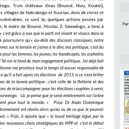
ogo. Trois châteaux d’eau (Boussé, Niou, Koukin),
les villages de Nabrabogo et Kourian, dons de vivres et
vulnérables, ce sont là, quelques actions posées par
Par
e, le maire de Boussé, Nicolas Z. Sawadogo, a tenu à
« c’est grâce à eux que le parti est vivant et vivace dans la
 de poursuivre qu’
« au-delà des discours classiques, notre
es sur le terrain et j’aime à le dire, ma politique, c’est du
 pour les femmes, les jeunes, les handicapés, les orphelins
 Tel est le fond de mon engagement politique. J’ai déjà fait
illonne ma province tout le temps et aucun responsable de
qu’il a fait après les élections de 2015 si ce n’est briller
as de la bonne politique ; c’est celle de la flatterie et des
ons de m’accompagner pour les élections couplées à venir,
Kourwéogo. Là, je pense que je serai entièrement sur l’arbre
mbent pour tout le monde. »
Pour Dr Alain Dominique
âtonnement est révolu alors qu’au vu de ce que le pouvoir
nt. »
Puis, il ajoute que
« le lourd héritage légué par la
 les nouveaux choix stratégiques du MPP et c’est le début