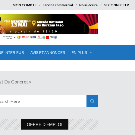
MON COMPTE
Service commercial
Nous écrire
SE CONNECTER
ANNONCES
EN PLUS
UE INTERIEUR
AVIS ET ANNONCES
EN PLUS
t Du Concret »
OFFRE D’EMPLOI