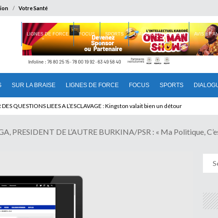
ion
Votre Santé
 BRAISE
LIGNES DE FORCE
FOCUS
SPORTS
DIALOGUE INTERIEUR
AVIS ET 
S
SUR LA BRAISE
LIGNES DE FORCE
FOCUS
SPORTS
DIALOG
T BENINOIS : Quand Patrice quitte le pouvoir sans partir !
, PRESIDENT DE L’AUTRE BURKINA/PSR : « Ma Politique, C’es