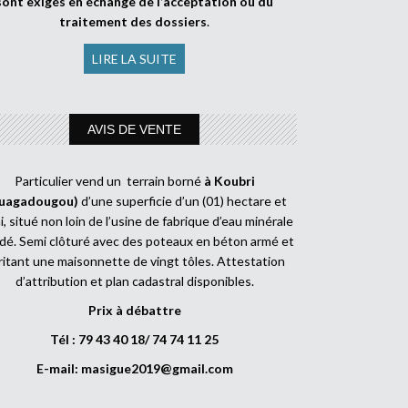
sont exigés en échange de l’acceptation ou du
traitement des dossiers
.
LIRE LA SUITE
AVIS DE VENTE
Particulier vend un terrain borné
à Koubri
uagadougou)
d’une superficie d’un (01) hectare et
, situé non loin de l’usine de fabrique d’eau minérale
dé. Semi clôturé avec des poteaux en béton armé et
ritant une maisonnette de vingt tôles. Attestation
d’attribution et plan cadastral disponibles.
Prix à débattre
Tél : 79 43 40 18/ 74 74 11 25
E-mail:
masigue2019@gmail.com