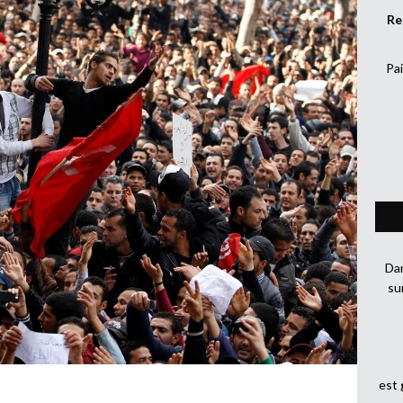
Re
Pai
Dan
su
est