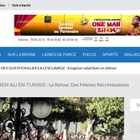
ion
Votre Santé
 BRAISE
LIGNES DE FORCE
FOCUS
SPORTS
DIALOGUE INTERIEUR
AVIS ET 
S
SUR LA BRAISE
LIGNES DE FORCE
FOCUS
SPORTS
DIALOG
T BENINOIS : Quand Patrice quitte le pouvoir sans partir !
N ALI EN TUNISIE : Le Retour Des Mêmes Récriminations