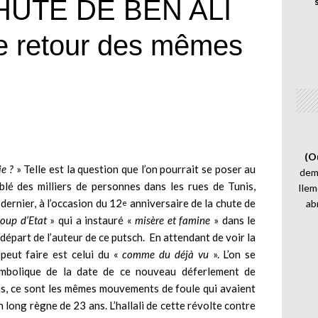
HUTE DE BEN ALI
e retour des mêmes
(O
ie ?
» Telle est la question que l’on pourrait se poser au
demi
lé des milliers de personnes dans les rues de Tunis,
Ilem
 dernier, à l’occasion du 12
anniversaire de la chute de
ab
e
oup d’Etat
» qui a instauré «
misère et famine
» dans le
 départ de l’auteur de ce putsch. En attendant de voir la
 peut faire est celui du «
comme du déjà vu
». L’on se
symbolique de la date de ce nouveau déferlement de
 ans, ce sont les mêmes mouvements de foule qui avaient
n long règne de 23 ans. L’hallali de cette révolte contre