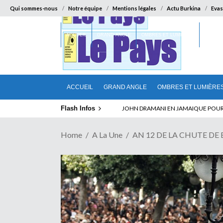
Qui sommes-nous
Notre équipe
Mentions légales
Actu Burkina
Evas
ACCUEIL
GRAND ANGLE
OMBRES ET LUMIÈRES
SUR LA
ACCUEIL
GRAND ANGLE
OMBRES ET LUMIÈRE
Flash Infos
ELECTION DE TALON A LA TETE DU SENA
Home
A La Une
AN 12 DE LA CHUTE DE BE