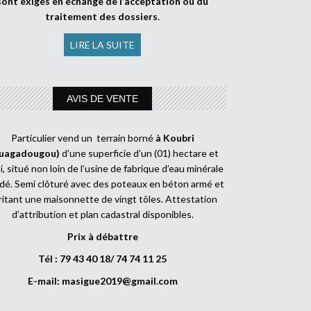
sont exigés en échange de l’acceptation ou du
traitement des dossiers
.
LIRE LA SUITE
AVIS DE VENTE
Particulier vend un terrain borné
à Koubri
uagadougou)
d’une superficie d’un (01) hectare et
, situé non loin de l’usine de fabrique d’eau minérale
dé. Semi clôturé avec des poteaux en béton armé et
ritant une maisonnette de vingt tôles. Attestation
d’attribution et plan cadastral disponibles.
Prix à débattre
Tél : 79 43 40 18/ 74 74 11 25
E-mail:
masigue2019@gmail.com