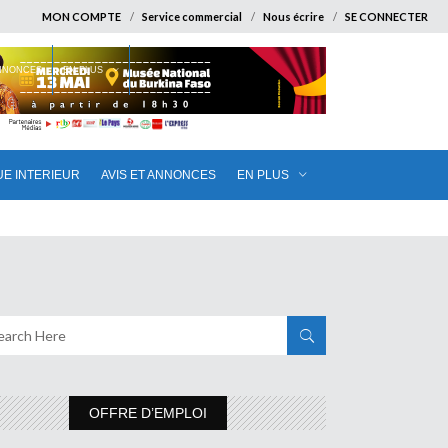
MON COMPTE
Service commercial
Nous écrire
SE CONNECTER
ANNONCES
EN PLUS
UE INTERIEUR
AVIS ET ANNONCES
EN PLUS
OFFRE D’EMPLOI