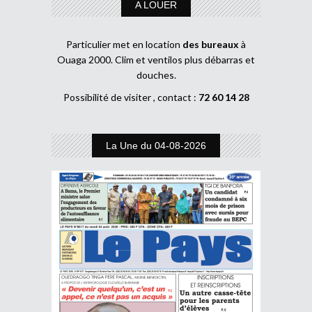
A LOUER
Particulier met en location
des bureaux
à
Ouaga 2000. Clim et ventilos plus débarras et
douches.
Possibilité de visiter , contact :
72 60 14 28
La Une du 04-08-2026