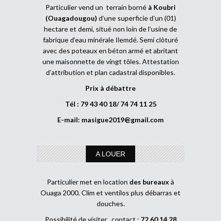
Particulier vend un terrain borné
à Koubri
(Ouagadougou)
d’une superficie d’un (01)
hectare et demi, situé non loin de l’usine de
fabrique d’eau minérale Ilemdé. Semi clôturé
avec des poteaux en béton armé et abritant
une maisonnette de vingt tôles. Attestation
d’attribution et plan cadastral disponibles.
Prix à débattre
Tél : 79 43 40 18/ 74 74 11 25
E-mail:
masigue2019@gmail.com
A LOUER
Particulier met en location
des bureaux
à
Ouaga 2000. Clim et ventilos plus débarras et
douches.
Possibilité de visiter , contact :
72 60 14 28