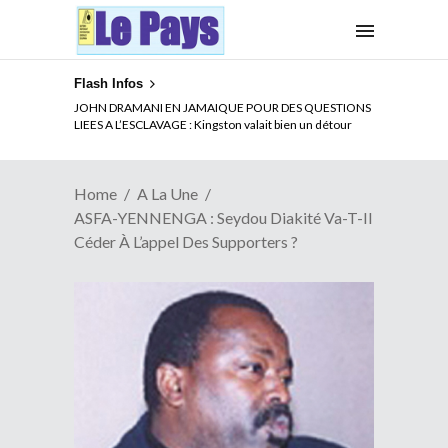
Flash Infos
ELECTION DE TALON A LA TETE DU SENAT BENINOIS :
JOHN DRAMANI EN JAMAIQUE POUR DES QUESTIONS
Quand Patrice quitte le pouvoir sans partir !
LIEES A L’ESCLAVAGE : Kingston valait bien un détour
Home
A La Une
ASFA-YENNENGA : Seydou Diakité Va-T-Il
Céder À L’appel Des Supporters ?