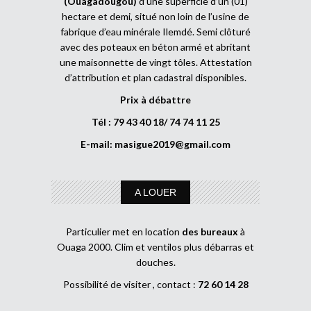
(Ouagadougou)
d’une superficie d’un (01)
hectare et demi, situé non loin de l’usine de
fabrique d’eau minérale Ilemdé. Semi clôturé
avec des poteaux en béton armé et abritant
une maisonnette de vingt tôles. Attestation
d’attribution et plan cadastral disponibles.
Prix à débattre
Tél : 79 43 40 18/ 74 74 11 25
E-mail:
masigue2019@gmail.com
A LOUER
Particulier met en location
des bureaux
à
Ouaga 2000. Clim et ventilos plus débarras et
douches.
Possibilité de visiter , contact :
72 60 14 28