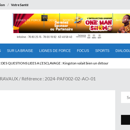
ion
Votre Santé
 BRAISE
LIGNES DE FORCE
FOCUS
SPORTS
DIALOGUE INTERIEUR
AVIS ET 
S
SUR LA BRAISE
LIGNES DE FORCE
FOCUS
SPORTS
DIALOG
 QUESTIONS LIEES A L’ESCLAVAGE : Kingston valait bien un détour
RAVAUX / Référence : 2024-PAF002-02-AO-01