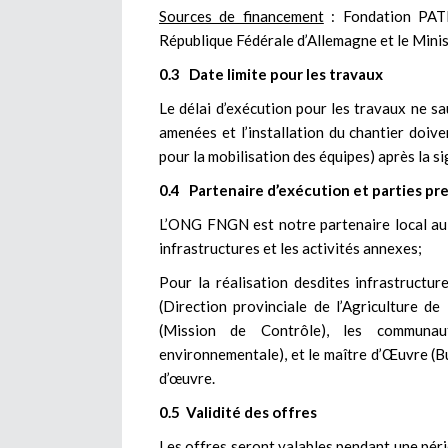
Sources de financement
: Fondation PATR
République Fédérale d’Allemagne et le Mini
0.3 Date limite pour les travaux
Le délai d’exécution pour les travaux ne s
amenées et l’installation du chantier doi
pour la mobilisation des équipes) après la si
0.4 Partenaire d’exécution et parties pr
L’ONG FNGN est notre partenaire local au
infrastructures et les activités annexes;
Pour la réalisation desdites infrastructu
(Direction provinciale de l’Agriculture d
(Mission de Contrôle), les communaut
environnementale), et le maître d’Œuvre (Bu
d’œuvre.
0.5 Validité des offres
Les offres seront valables pendant une péri