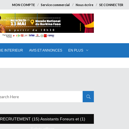
MON COMPTE
Service commercial
Nous écrire
SE CONNECTER
ANNONCES
EN PLUS
UE INTERIEUR
AVIS ET ANNONCES
EN PLUS
RECRUTEMENT (15) Assistants Foreurs et (1)
Safety officer