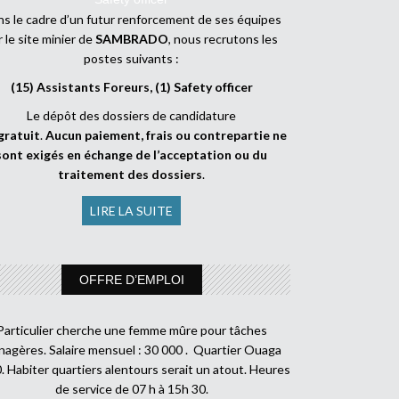
s le cadre d’un futur renforcement de ses équipes
r le site minier de
SAMBRADO
, nous recrutons les
postes suivants :
(15) Assistants Foreurs, (1) Safety officer
Le dépôt des dossiers de candidature
gratuit
.
Aucun paiement, frais ou contrepartie ne
sont exigés en échange de l’acceptation ou du
traitement des dossiers
.
LIRE LA SUITE
OFFRE D’EMPLOI
Particulier cherche une femme mûre pour tâches
agères. Salaire mensuel : 30 000 . Quartier Ouaga
. Habiter quartiers alentours serait un atout. Heures
de service de 07 h à 15h 30.