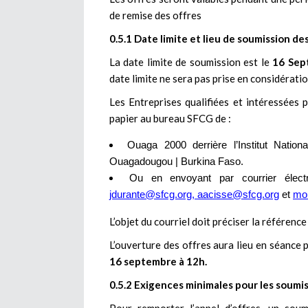
de remise des offres
0.5.1 Date limite et lieu de soumission de
La date limite de soumission est le
16 Sep
date limite ne sera pas prise en considératio
Les Entreprises qualifiées et intéressées 
papier au bureau SFCG de :
Ouaga 2000 derrière l’Institut Natio
Ouagadougou | Burkina Faso.
Ou en envoyant par courrier élec
jdurante@sfcg.org
,
aacisse@sfcg.org
et
mo
L’objet du courriel doit préciser la référence
L’ouverture des offres aura lieu en séance
16 septembre à 12h.
0.5.2 Exigences minimales pour les soumi