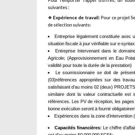
Pour remporter l’appel d’offres, un soum
suivantes :
❖
Expérience de travail:
Pour ce projet Se
de sélection suivants:
Entreprise légalement constituée avec u
situation fiscale à jour vérifiable sur e-synt
Entreprise Intervenant dans le domai
Agricole; (Approvisionnement en Eau Pot
validité pour toute la durée de la prestation)
Le soumissionnaire se doit de présen
(03)références appropriées sur des travau
satisfaisant d’au moins 02 (deux) PROJET
similaire dont la valeur contractuelle e
références. Les PV de réception, les pages
bonne exécution seront à fournir obligatoir
Expériences dans la zone d’interventio
Capacités financières:
Le chiffre d’aff
est d’au moins 50 000 000 FCFA;