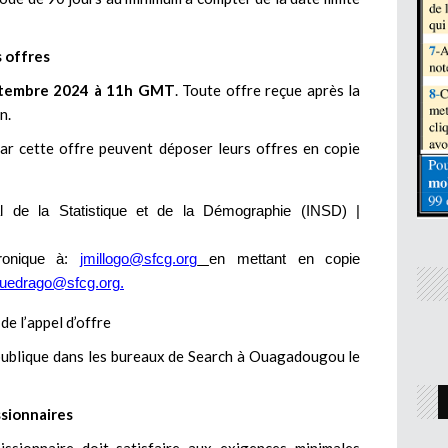
s offres
tembre 2024 à 11h GMT
. Toute offre reçue après la
n.
par cette offre peuvent déposer leurs offres en copie
nal de la Statistique et de la Démographie (INSD) |
tronique à:
jmillogo@sfcg.org
en mettant en copie
uedrago@sfcg.org
.
 de l’appel d’offre
 publique dans les bureaux de Search à Ouagadougou le
ssionnaires