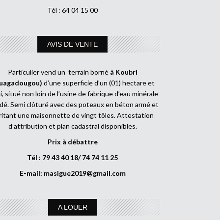
Tél : 64 04 15 00
AVIS DE VENTE
Particulier vend un terrain borné
à Koubri
uagadougou)
d’une superficie d’un (01) hectare et
, situé non loin de l’usine de fabrique d’eau minérale
dé. Semi clôturé avec des poteaux en béton armé et
ritant une maisonnette de vingt tôles. Attestation
d’attribution et plan cadastral disponibles.
Prix à débattre
Tél : 79 43 40 18/ 74 74 11 25
E-mail:
masigue2019@gmail.com
A LOUER