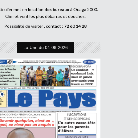
ticulier met en location
des bureaux
à Ouaga 2000.
Clim et ventilos plus débarras et douches.
Possibilité de visiter , contact :
72 60 14 28
La Une du 04-08-2026