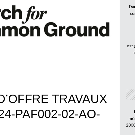
Dan
su
est
 D’OFFRE TRAVAUX
2024-PAF002-02-AO-
mén
2000