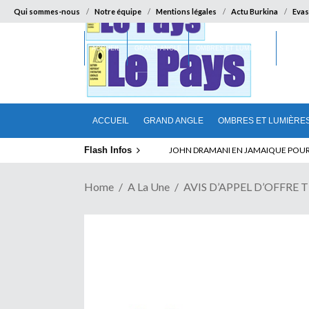
Qui sommes-nous
Notre équipe
Mentions légales
Actu Burkina
Evas
ACCUEIL
GRAND ANGLE
OMBRES ET LUMIÈRES
SUR LA
ACCUEIL
GRAND ANGLE
OMBRES ET LUMIÈRE
Flash Infos
JOHN DRAMANI EN JAMAIQUE POUR DES
Home
A La Une
AVIS D’APPEL D’OFFRE T