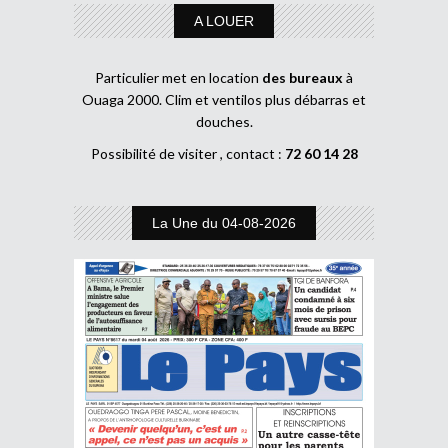
A LOUER
Particulier met en location
des bureaux
à
Ouaga 2000. Clim et ventilos plus débarras et
douches.
Possibilité de visiter , contact :
72 60 14 28
La Une du 04-08-2026