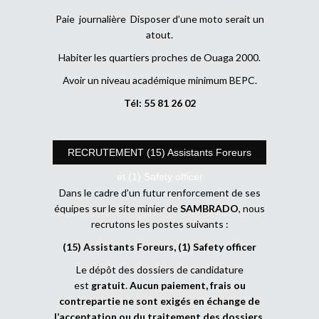
Paie journalière Disposer d’une moto serait un
atout.
Habiter les quartiers proches de Ouaga 2000.
Avoir un niveau académique minimum BEPC.
Tél: 55 81 26 02
RECRUTEMENT (15) Assistants Foreurs
et (1) Safety officer
Dans le cadre d’un futur renforcement de ses
équipes sur le site minier de
SAMBRADO
, nous
recrutons les postes suivants :
(15) Assistants Foreurs, (1) Safety officer
Le dépôt des dossiers de candidature
est
gratuit
.
Aucun paiement, frais ou
contrepartie ne sont exigés en échange de
l’acceptation ou du traitement des dossiers
.