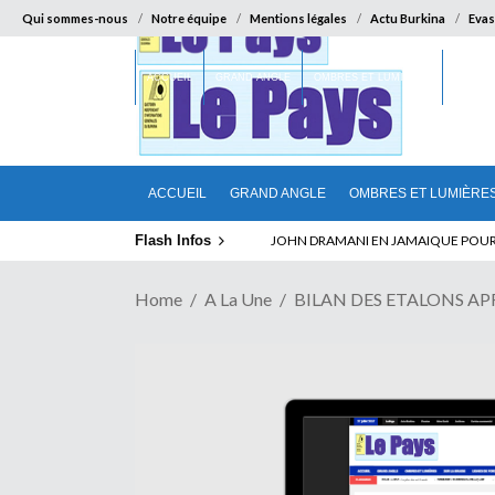
Qui sommes-nous
Notre équipe
Mentions légales
Actu Burkina
Evas
ACCUEIL
GRAND ANGLE
OMBRES ET LUMIÈRES
SUR LA
ACCUEIL
GRAND ANGLE
OMBRES ET LUMIÈRE
Flash Infos
ELECTION DE TALON A LA TETE DU SENA
JOHN DRAMANI EN JAMAIQUE POUR 
Home
A La Une
BILAN DES ETALONS APR