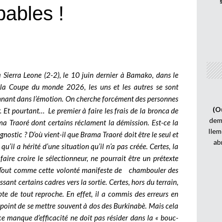
pables !
a Sierra Leone (2-2), le 10 juin dernier à Bamako, dans le
 la Coupe du monde 2026, les uns et les autres se sont
nnant dans l’émotion. On cherche forcément des personnes
(O
er. Et pourtant…
Le premier à faire les frais de la bronca de
demi
ma Traoré dont certains réclament la démission. Est-ce la
Ilem
nostic ? D’où vient-il que Brama Traoré doit être le seul et
ab
qu’il a hérité d’une situation qu’il n’a pas créée. Certes, la
ire croire le sélectionneur, ne pourrait être un prétexte
s. Tout comme cette volonté manifeste de chambouler des
ant certains cadres vers la sortie. Certes, hors du terrain,
te de tout reproche. En effet, il a commis des erreurs en
int de se mettre souvent à dos des Burkinabè. Mais cela
 ce manque d’efficacité ne doit pas résider dans la « bouc-