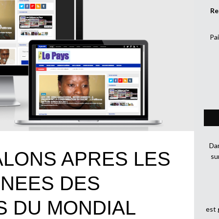
Re
Pai
Dan
ALONS APRES LES
su
RNEES DES
S DU MONDIAL
est