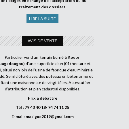
sont exigés en échange de l’acceptation ou du
traitement des dossiers
.
LIRE LA SUITE
AVIS DE VENTE
Particulier vend un terrain borné
à Koubri
uagadougou)
d’une superficie d’un (01) hectare et
, situé non loin de l’usine de fabrique d’eau minérale
dé. Semi clôturé avec des poteaux en béton armé et
ritant une maisonnette de vingt tôles. Attestation
d’attribution et plan cadastral disponibles.
Prix à débattre
Tél : 79 43 40 18/ 74 74 11 25
E-mail:
masigue2019@gmail.com