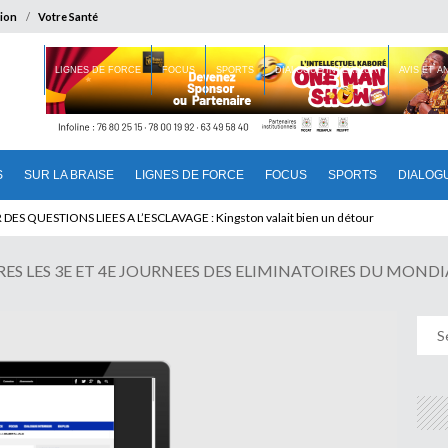
ion
Votre Santé
 BRAISE
LIGNES DE FORCE
FOCUS
SPORTS
DIALOGUE INTERIEUR
AVIS ET 
S
SUR LA BRAISE
LIGNES DE FORCE
FOCUS
SPORTS
DIALOG
T BENINOIS : Quand Patrice quitte le pouvoir sans partir !
DES QUESTIONS LIEES A L’ESCLAVAGE : Kingston valait bien un détour
ES LES 3E ET 4E JOURNEES DES ELIMINATOIRES DU MONDIAL 