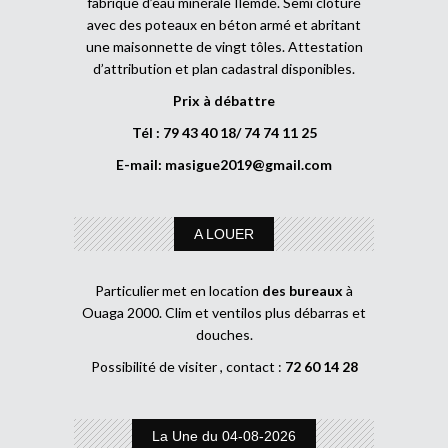
fabrique d’eau minérale Ilemdé. Semi clôturé
avec des poteaux en béton armé et abritant
une maisonnette de vingt tôles. Attestation
d’attribution et plan cadastral disponibles.
Prix à débattre
Tél : 79 43 40 18/ 74 74 11 25
E-mail:
masigue2019@gmail.com
A LOUER
Particulier met en location
des bureaux
à
Ouaga 2000. Clim et ventilos plus débarras et
douches.
Possibilité de visiter , contact :
72 60 14 28
La Une du 04-08-2026