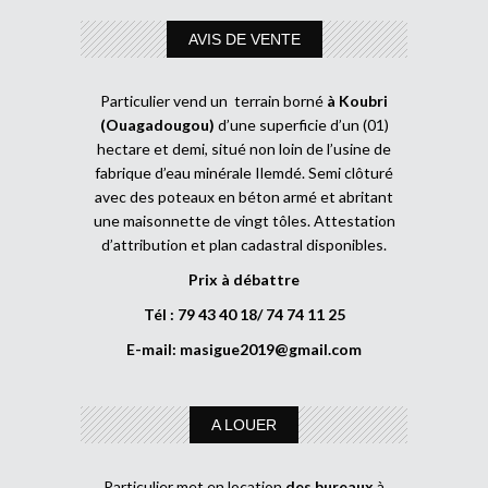
AVIS DE VENTE
Particulier vend un terrain borné
à Koubri
(Ouagadougou)
d’une superficie d’un (01)
hectare et demi, situé non loin de l’usine de
fabrique d’eau minérale Ilemdé. Semi clôturé
avec des poteaux en béton armé et abritant
une maisonnette de vingt tôles. Attestation
d’attribution et plan cadastral disponibles.
Prix à débattre
Tél : 79 43 40 18/ 74 74 11 25
E-mail:
masigue2019@gmail.com
A LOUER
Particulier met en location
des bureaux
à