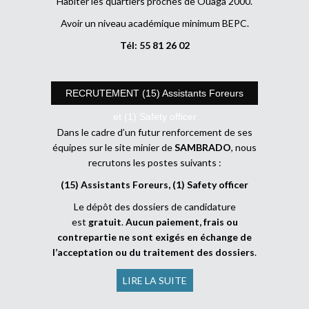
Habiter les quartiers proches de Ouaga 2000.
Avoir un niveau académique minimum BEPC.
Tél: 55 81 26 02
RECRUTEMENT (15) Assistants Foreurs
et (1) Safety officer
Dans le cadre d’un futur renforcement de ses
équipes sur le site minier de
SAMBRADO
, nous
recrutons les postes suivants :
(15) Assistants Foreurs, (1) Safety officer
Le dépôt des dossiers de candidature
est
gratuit
.
Aucun paiement, frais ou
contrepartie ne sont exigés en échange de
l’acceptation ou du traitement des dossiers
.
LIRE LA SUITE