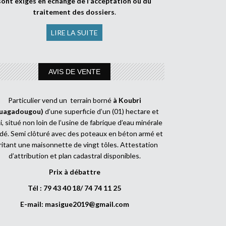
sont exigés en échange de l’acceptation ou du
traitement des dossiers
.
LIRE LA SUITE
AVIS DE VENTE
Particulier vend un terrain borné
à Koubri
uagadougou)
d’une superficie d’un (01) hectare et
, situé non loin de l’usine de fabrique d’eau minérale
dé. Semi clôturé avec des poteaux en béton armé et
ritant une maisonnette de vingt tôles. Attestation
d’attribution et plan cadastral disponibles.
Prix à débattre
Tél : 79 43 40 18/ 74 74 11 25
E-mail:
masigue2019@gmail.com