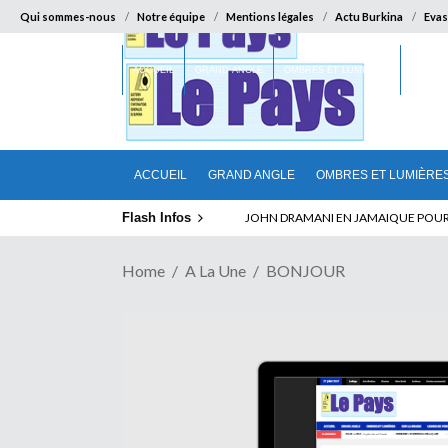
Qui sommes-nous
Notre équipe
Mentions légales
Actu Burkina
Evas
ACCUEIL
GRAND ANGLE
OMBRES ET LUMIÈRES
SUR LA
ACCUEIL
GRAND ANGLE
OMBRES ET LUMIÈRE
Flash Infos
ELECTION DE TALON A LA TETE DU SENA
Home
A La Une
BONJOUR