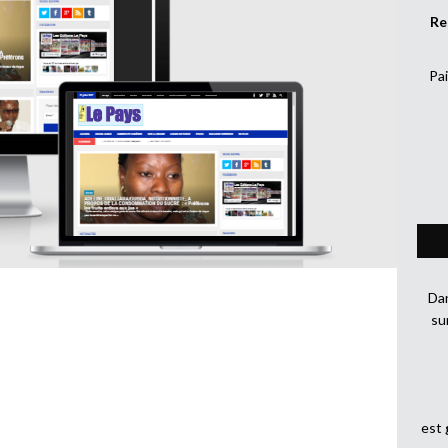
Re
Pai
Dan
su
est