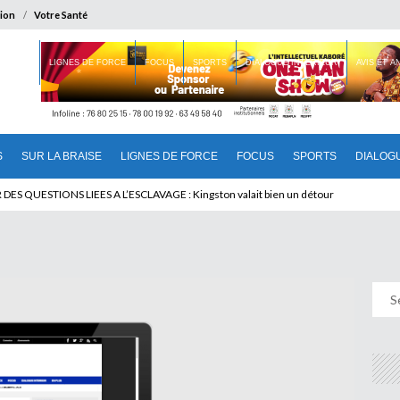
ion
Votre Santé
 BRAISE
LIGNES DE FORCE
FOCUS
SPORTS
DIALOGUE INTERIEUR
AVIS ET 
S
SUR LA BRAISE
LIGNES DE FORCE
FOCUS
SPORTS
DIALOG
T BENINOIS : Quand Patrice quitte le pouvoir sans partir !