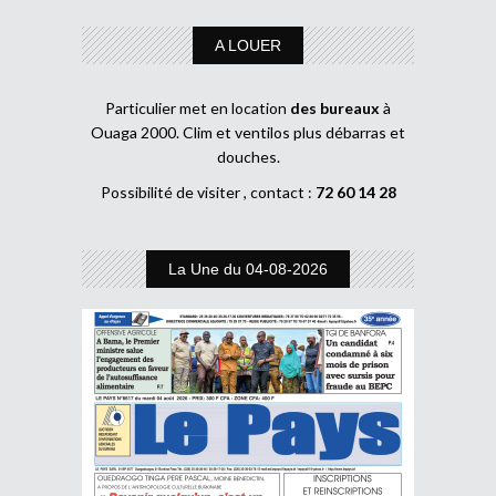
A LOUER
Particulier met en location
des bureaux
à
Ouaga 2000. Clim et ventilos plus débarras et
douches.
Possibilité de visiter , contact :
72 60 14 28
La Une du 04-08-2026