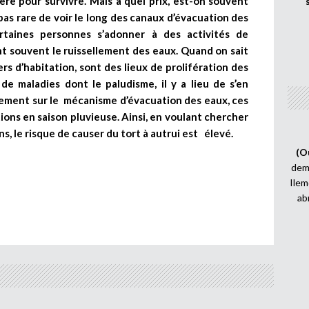
e pour survivre. Mais à quel prix, est-on souvent
 pas rare de voir le long des canaux d’évacuation des
taines personnes s’adonner à des activités de
 souvent le ruissellement des eaux. Quand on sait
rs d’habitation, sont des lieux de prolifération des
de maladies dont le paludisme, il y a lieu de s’en
ivement sur le mécanisme d’évacuation des eaux, ces
ons en saison pluvieuse. Ainsi, en voulant chercher
s, le risque de causer du tort à autrui est élevé.
(O
demi
Ilem
ab