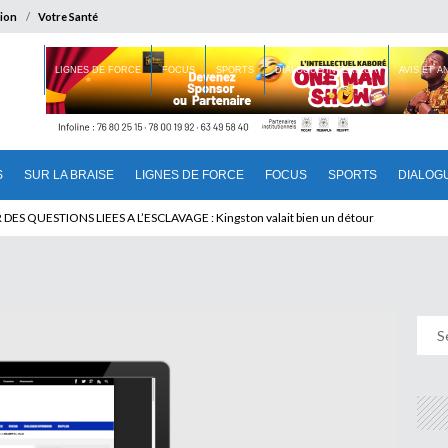
ion
Votre Santé
 BRAISE
LIGNES DE FORCE
FOCUS
SPORTS
DIALOGUE INTERIEUR
AVIS ET 
S
SUR LA BRAISE
LIGNES DE FORCE
FOCUS
SPORTS
DIALOG
T BENINOIS : Quand Patrice quitte le pouvoir sans partir !