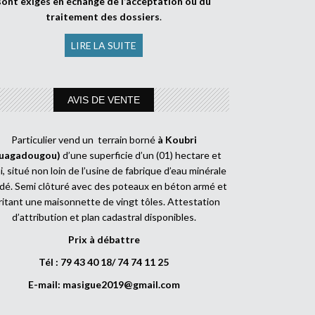
sont exigés en échange de l’acceptation ou du
traitement des dossiers
.
LIRE LA SUITE
AVIS DE VENTE
Particulier vend un terrain borné
à Koubri
uagadougou)
d’une superficie d’un (01) hectare et
, situé non loin de l’usine de fabrique d’eau minérale
dé. Semi clôturé avec des poteaux en béton armé et
ritant une maisonnette de vingt tôles. Attestation
d’attribution et plan cadastral disponibles.
Prix à débattre
Tél : 79 43 40 18/ 74 74 11 25
E-mail:
masigue2019@gmail.com