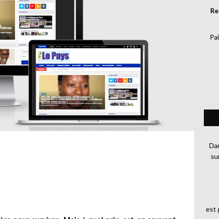
Re
Pai
Dan
su
est