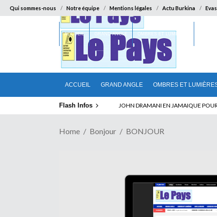
Qui sommes-nous
Notre équipe
Mentions légales
Actu Burkina
Evas
ACCUEIL
GRAND ANGLE
OMBRES ET LUMIÈRES
SUR LA
ACCUEIL
GRAND ANGLE
OMBRES ET LUMIÈRE
Flash Infos
ELECTION DE TALON A LA TETE DU SENA
Home
Bonjour
BONJOUR