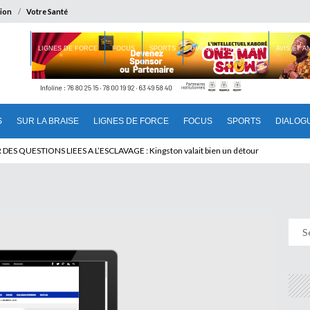
ion
Votre Santé
 BRAISE
LIGNES DE FORCE
FOCUS
SPORTS
DIALOGUE INTERIEUR
AVIS ET 
S
SUR LA BRAISE
LIGNES DE FORCE
FOCUS
SPORTS
DIALOG
T BENINOIS : Quand Patrice quitte le pouvoir sans partir !