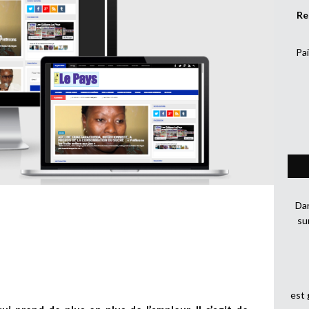
Re
Pai
Dan
su
est