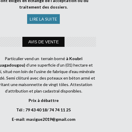
sont exigés en échange de l’acceptation ou du
traitement des dossiers
.
LIRE LA SUITE
AVIS DE VENTE
Particulier vend un terrain borné
à Koubri
uagadougou)
d’une superficie d’un (01) hectare et
, situé non loin de l’usine de fabrique d’eau minérale
dé. Semi clôturé avec des poteaux en béton armé et
ritant une maisonnette de vingt tôles. Attestation
d’attribution et plan cadastral disponibles.
Prix à débattre
Tél : 79 43 40 18/ 74 74 11 25
E-mail:
masigue2019@gmail.com