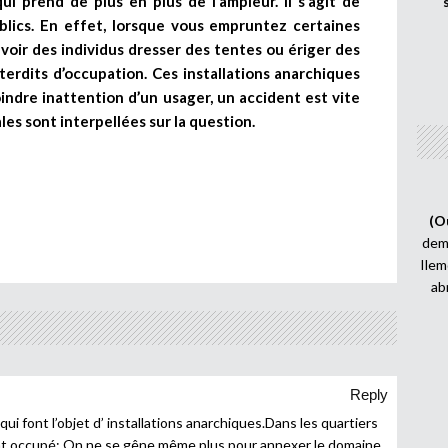
 prend de plus en plus de l’ampleur. Il s’agit de
blics. En effet, lorsque vous empruntez certaines
de voir des individus dresser des tentes ou ériger des
erdits d’occupation. Ces installations anarchiques
oindre inattention d’un usager, un accident est vite
les sont interpellées sur la question.
(O
demi
Ilem
ab
Reply
s qui font l’objet d’ installations anarchiques.Dans les quartiers
nt occupé; On ne se gêne même plus pour annexer le domaine