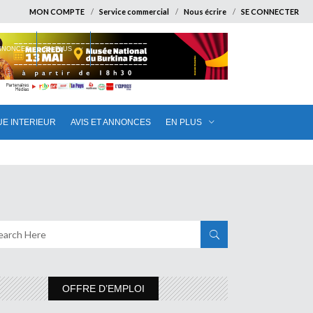
MON COMPTE
Service commercial
Nous écrire
SE CONNECTER
ANNONCES
EN PLUS
UE INTERIEUR
AVIS ET ANNONCES
EN PLUS
OFFRE D’EMPLOI