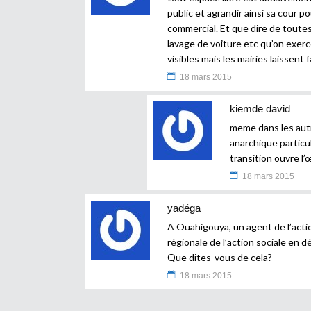
public et agrandir ainsi sa cour 
commercial. Et que dire de toute
lavage de voiture etc qu’on exerc
visibles mais les mairies laissent 
18 mars 2015
kiemde david
meme dans les autr
anarchique particu
transition ouvre l’
18 mars 2015
yadéga
A Ouahigouya, un agent de l’actio
régionale de l’action sociale en d
Que dites-vous de cela?
18 mars 2015