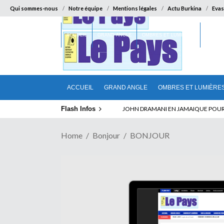
Qui sommes-nous
Notre équipe
Mentions légales
Actu Burkina
Evas
ACCUEIL
GRAND ANGLE
OMBRES ET LUMIÈRES
SUR LA
ACCUEIL
GRAND ANGLE
OMBRES ET LUMIÈRE
Flash Infos
ELECTION DE TALON A LA TETE DU SENA
Home
Bonjour
BONJOUR