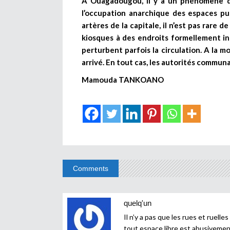
A Ouagadougou, il y a un phénomène qui
l’occupation anarchique des espaces pu
artères de la capitale, il n’est pas rare 
kiosques à des endroits formellement int
perturbent parfois la circulation. A la m
arrivé. En tout cas, les autorités communa
Mamouda TANKOANO
Comments
quelq'un
Il n’y a pas que les rues et ruelle
tout espace libre est abusiveme