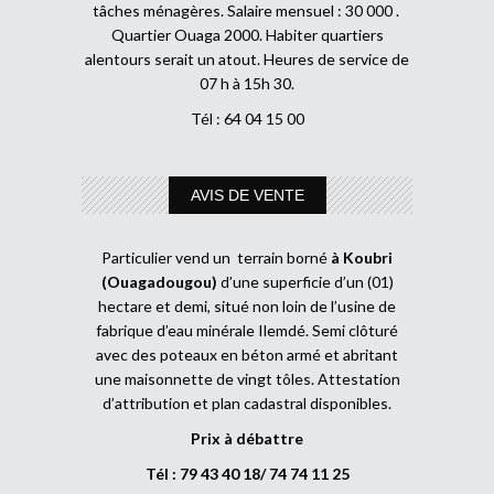
tâches ménagères. Salaire mensuel : 30 000 .
Quartier Ouaga 2000. Habiter quartiers
alentours serait un atout. Heures de service de
07 h à 15h 30.
Tél : 64 04 15 00
AVIS DE VENTE
Particulier vend un terrain borné
à Koubri
(Ouagadougou)
d’une superficie d’un (01)
hectare et demi, situé non loin de l’usine de
fabrique d’eau minérale Ilemdé. Semi clôturé
avec des poteaux en béton armé et abritant
une maisonnette de vingt tôles. Attestation
d’attribution et plan cadastral disponibles.
Prix à débattre
Tél : 79 43 40 18/ 74 74 11 25