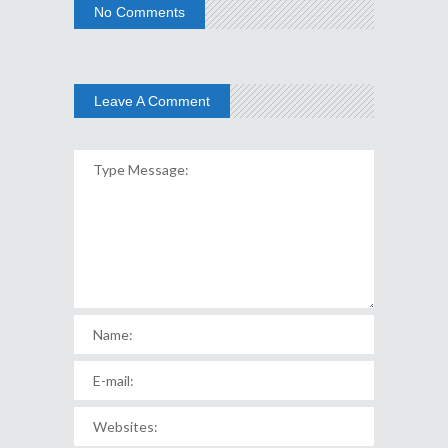
No Comments
Leave A Comment