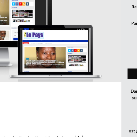
Re
Pai
Dan
su
est