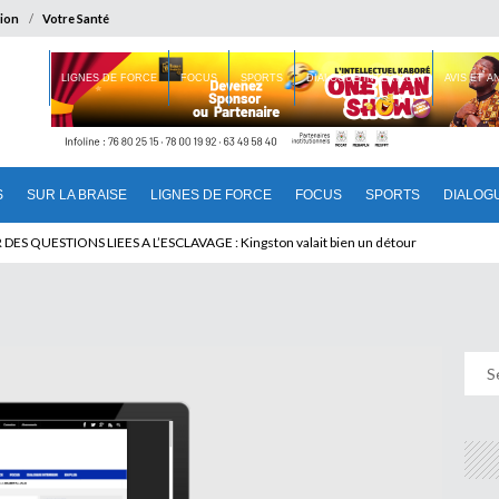
ion
Votre Santé
 BRAISE
LIGNES DE FORCE
FOCUS
SPORTS
DIALOGUE INTERIEUR
AVIS ET 
S
SUR LA BRAISE
LIGNES DE FORCE
FOCUS
SPORTS
DIALOG
T BENINOIS : Quand Patrice quitte le pouvoir sans partir !