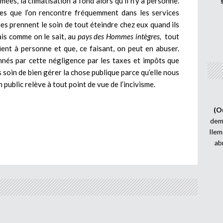
mées, la climatisation à fond alors qu’il n’y a personne.
s que l’on rencontre fréquemment dans les services
ues prennent le soin de tout éteindre chez eux quand ils
ais comme on le sait, au
pays des Hommes intègres,
tout
ient à personne et que, ce faisant, on peut en abuser.
nnés par cette négligence par les taxes et impôts que
soin de bien gérer la chose publique parce qu’elle nous
public relève à tout point de vue de l’incivisme.
(O
demi
Ilem
ab