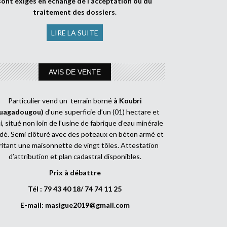
sont exigés en échange de l’acceptation ou du
traitement des dossiers
.
LIRE LA SUITE
AVIS DE VENTE
Particulier vend un terrain borné
à Koubri
uagadougou)
d’une superficie d’un (01) hectare et
, situé non loin de l’usine de fabrique d’eau minérale
dé. Semi clôturé avec des poteaux en béton armé et
ritant une maisonnette de vingt tôles. Attestation
d’attribution et plan cadastral disponibles.
Prix à débattre
Tél : 79 43 40 18/ 74 74 11 25
E-mail:
masigue2019@gmail.com