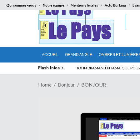
Qui sommes-nous
Notre équipe
Mentions légales
Actu Burkina
Evas
ACCUEIL
GRAND ANGLE
OMBRES ET LUMIÈRES
SUR LA
ACCUEIL
GRAND ANGLE
OMBRES ET LUMIÈRE
Flash Infos
ELECTION DE TALON A LA TETE DU SENA
Home
Bonjour
BONJOUR