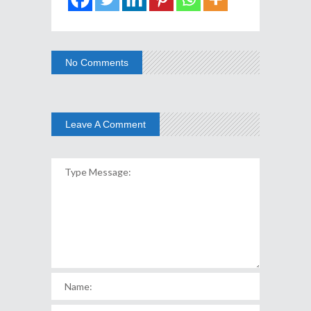
No Comments
Leave A Comment