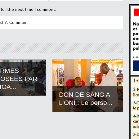
 for the next time I comment.
ORMES
OSEES PAR
OA...
DON DE SANG A
L’ONI : Le perso...