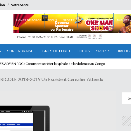
ion
Votre Santé
 BRAISE
LIGNES DE FORCE
FOCUS
SPORTS
DIALOGUE INTERIEUR
AVIS ET 
S
SUR LA BRAISE
LIGNES DE FORCE
FOCUS
SPORTS
DIALOG
OLE 2018-2019 Un Excédent Céréalier Attendu