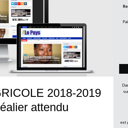
Re
Pai
Dan
ICOLE 2018-2019
su
éalier attendu
est