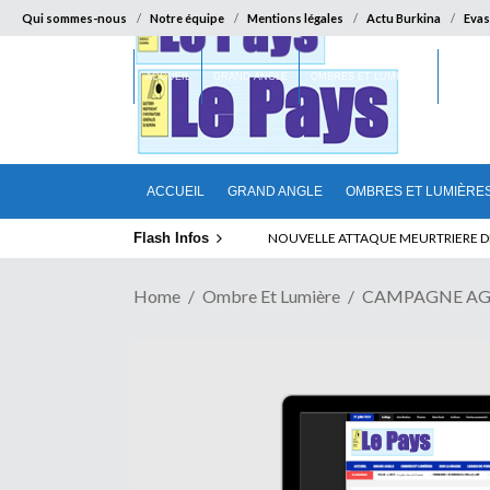
Qui sommes-nous
Notre équipe
Mentions légales
Actu Burkina
Evas
ACCUEIL
GRAND ANGLE
OMBRES ET LUMIÈRES
SUR LA
ACCUEIL
GRAND ANGLE
OMBRES ET LUMIÈRE
Flash Infos
LA CITE SANS VERTU
Home
Ombre Et Lumière
CAMPAGNE AGRIC