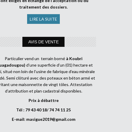
sont exigés en échange de l’acceptation ou du
traitement des dossiers
.
LIRE LA SUITE
AVIS DE VENTE
Particulier vend un terrain borné
à Koubri
uagadougou)
d’une superficie d’un (01) hectare et
, situé non loin de l’usine de fabrique d’eau minérale
dé. Semi clôturé avec des poteaux en béton armé et
ritant une maisonnette de vingt tôles. Attestation
d’attribution et plan cadastral disponibles.
Prix à débattre
Tél : 79 43 40 18/ 74 74 11 25
E-mail:
masigue2019@gmail.com