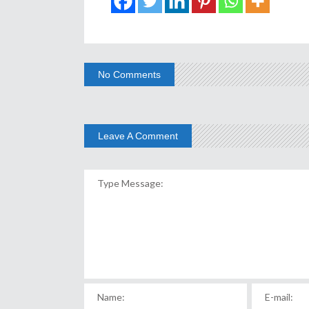
No Comments
Leave A Comment