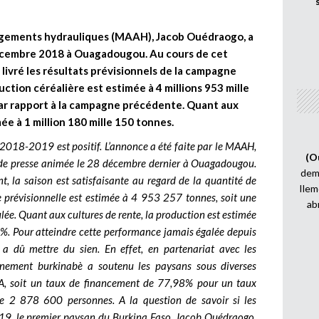
nagements hydrauliques (MAAH), Jacob Ouédraogo, a
écembre 2018 à Ouagadougou. Au cours de cet
 livré les résultats prévisionnels de la campagne
uction céréalière est estimée à 4 millions 953 mille
par rapport à la campagne précédente. Quant aux
ée à 1 million 180 mille 150 tonnes.
 2018-2019 est positif. L’annonce a été faite par le MAAH,
(O
de presse animée le 28 décembre dernier à Ouagadougou.
demi
t, la saison est satisfaisante au regard de la quantité de
Ilem
e prévisionnelle est estimée à 4 953 257 tonnes, soit une
ab
ée. Quant aux cultures de rente, la production est estimée
%. Pour atteindre cette performance jamais égalée depuis
a dû mettre du sien. En effet, en partenariat avec les
ernement burkinabè a soutenu les paysans sous diverses
, soit un taux de financement de 77,98% pour un taux
e 2 878 600 personnes. A la question de savoir si les
19, le premier paysan du Burkina Faso, Jacob Ouédraogo,