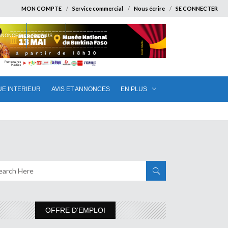
MON COMPTE
Service commercial
Nous écrire
SE CONNECTER
ANNONCES
EN PLUS
UE INTERIEUR
AVIS ET ANNONCES
EN PLUS
OFFRE D’EMPLOI