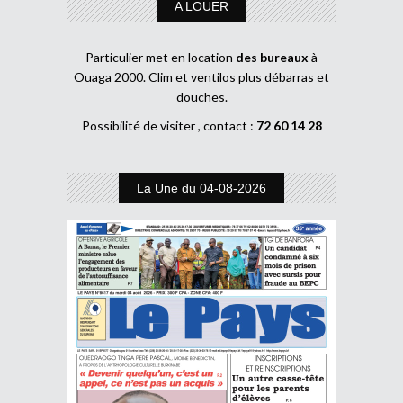
A LOUER
Particulier met en location
des bureaux
à
Ouaga 2000. Clim et ventilos plus débarras et
douches.
Possibilité de visiter , contact :
72 60 14 28
La Une du 04-08-2026