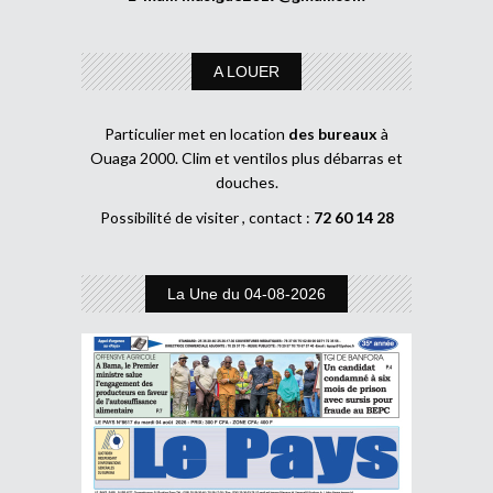
A LOUER
Particulier met en location
des bureaux
à
Ouaga 2000. Clim et ventilos plus débarras et
douches.
Possibilité de visiter , contact :
72 60 14 28
La Une du 04-08-2026