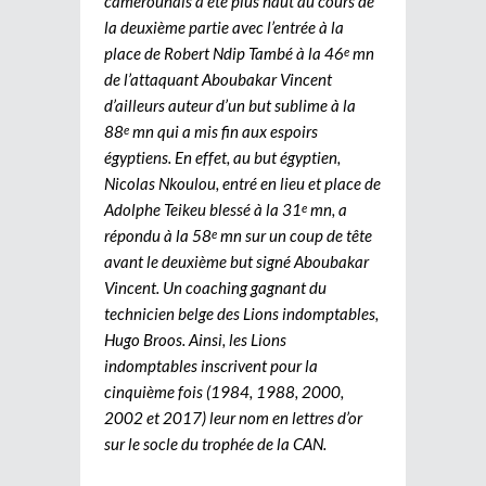
camerounais a été plus haut au cours de
la deuxième partie avec l’entrée à la
place de Robert Ndip També à la 46
mn
e
de l’attaquant Aboubakar Vincent
d’ailleurs auteur d’un but sublime à la
88
mn qui a mis fin aux espoirs
e
égyptiens. En effet, au but égyptien,
Nicolas Nkoulou, entré en lieu et place de
Adolphe Teikeu blessé à la 31
mn, a
e
répondu à la 58
mn sur un coup de tête
e
avant le deuxième but signé Aboubakar
Vincent. Un coaching gagnant du
technicien belge des Lions indomptables,
Hugo Broos. Ainsi, les Lions
indomptables inscrivent pour la
cinquième fois (1984, 1988, 2000,
2002 et 2017) leur nom en lettres d’or
sur le socle du trophée de la CAN.