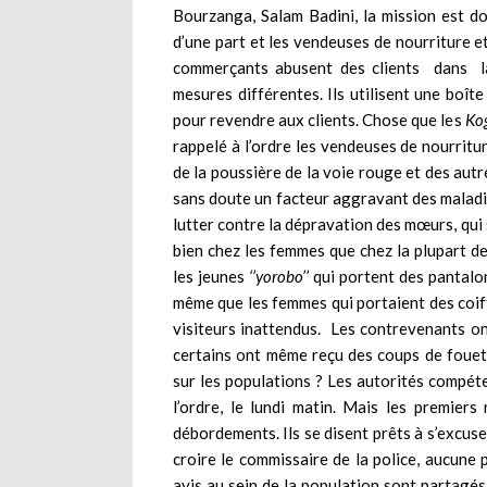
Bourzanga, Salam Badini, la mission est do
d’une part et les vendeuses de nourriture et
commerçants abusent des clients dans la 
mesures différentes. Ils utilisent une boît
pour revendre aux clients. Chose que les
Ko
rappelé à l’ordre les vendeuses de nourritur
de la poussière de la voie rouge et des aut
sans doute un facteur aggravant des maladies
lutter contre la dépravation des mœurs, qui
bien chez les femmes que chez la plupart de
les jeunes
‘’yorobo’’
qui portent des pantalo
même que les femmes qui portaient des coif
visiteurs inattendus. Les contrevenants 
certains ont même reçu des coups de fouet
sur les populations ? Les autorités compét
l’ordre, le lundi matin. Mais les premier
débordements. Ils se disent prêts à s’excuse
croire le commissaire de la police, aucune p
avis au sein de la population sont partagés