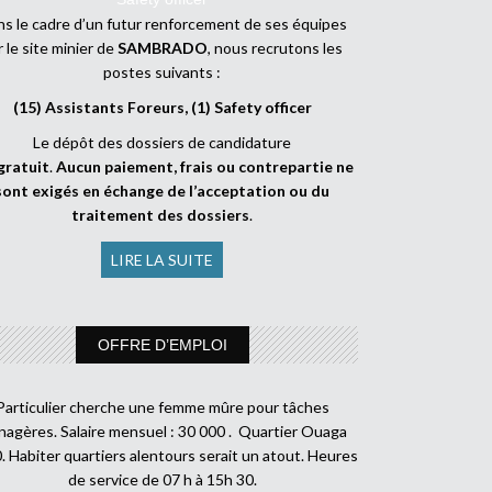
s le cadre d’un futur renforcement de ses équipes
r le site minier de
SAMBRADO
, nous recrutons les
postes suivants :
(15) Assistants Foreurs, (1) Safety officer
Le dépôt des dossiers de candidature
gratuit
.
Aucun paiement, frais ou contrepartie ne
sont exigés en échange de l’acceptation ou du
traitement des dossiers
.
LIRE LA SUITE
OFFRE D’EMPLOI
Particulier cherche une femme mûre pour tâches
agères. Salaire mensuel : 30 000 . Quartier Ouaga
. Habiter quartiers alentours serait un atout. Heures
de service de 07 h à 15h 30.