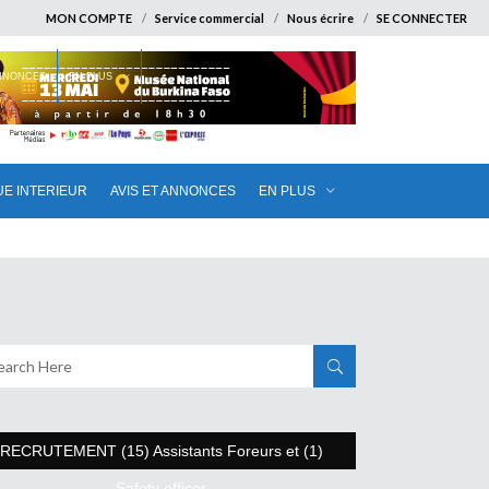
MON COMPTE
Service commercial
Nous écrire
SE CONNECTER
ANNONCES
EN PLUS
UE INTERIEUR
AVIS ET ANNONCES
EN PLUS
RECRUTEMENT (15) Assistants Foreurs et (1)
Safety officer