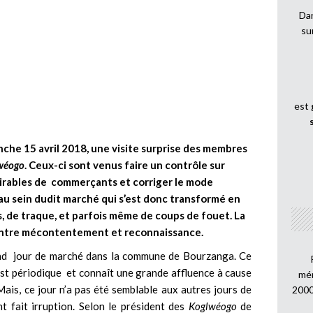
Dan
su
est
che 15 avril 2018, une visite surprise des membres
wéogo
. Ceux-ci sont venus faire un contrôle sur
irables de commerçants et corriger le mode
u sein dudit marché qui s’est donc transformé en
 de traque, et parfois même de coups de fouet. La
e entre mécontentement et reconnaissance.
and jour de marché dans la commune de Bourzanga. Ce
est périodique et connaît une grande affluence à cause
mén
ais, ce jour n’a pas été semblable aux autres jours de
2000
t fait irruption. Selon le président des
Koglwéogo
de