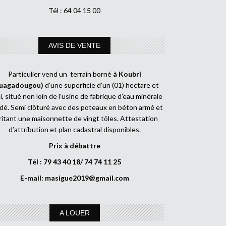
Tél : 64 04 15 00
AVIS DE VENTE
Particulier vend un terrain borné
à Koubri
uagadougou)
d’une superficie d’un (01) hectare et
, situé non loin de l’usine de fabrique d’eau minérale
dé. Semi clôturé avec des poteaux en béton armé et
ritant une maisonnette de vingt tôles. Attestation
d’attribution et plan cadastral disponibles.
Prix à débattre
Tél : 79 43 40 18/ 74 74 11 25
E-mail:
masigue2019@gmail.com
A LOUER