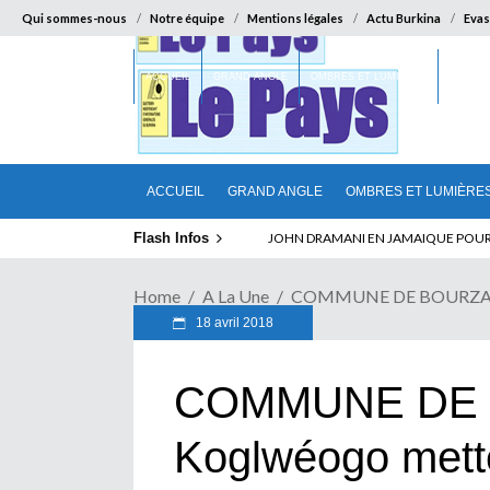
Qui sommes-nous
Notre équipe
Mentions légales
Actu Burkina
Evas
ACCUEIL
GRAND ANGLE
OMBRES ET LUMIÈRES
SUR LA
ACCUEIL
GRAND ANGLE
OMBRES ET LUMIÈRE
Flash Infos
ELECTION DE TALON A LA TETE DU SENA
Home
A La Une
COMMUNE DE BOURZANGA 
18 avril 2018
COMMUNE DE 
Koglwéogo mette