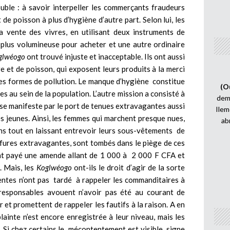
uble : à savoir interpeller les commerçants fraudeurs
 de poisson à plus d’hygiène d’autre part. Selon lui, les
vente des vivres, en utilisant deux instruments de
e plus volumineuse pour acheter et une autre ordinaire
glwéogo
ont trouvé injuste et inacceptable. Ils ont aussi
e et de poisson, qui exposent leurs produits à la merci
res formes de pollution. Le manque d’hygiène constitue
(O
 au sein de la population. L’autre mission a consisté à
demi
 se manifeste par le port de tenues extravagantes aussi
Ilem
s jeunes. Ainsi, les femmes qui marchent presque nues,
ab
ns tout en laissant entrevoir leurs sous-vêtements de
fures extravagantes, sont tombés dans le piège de ces
ont payé une amende allant de 1 000 à 2 000 F CFA et
. Mais, les
Koglwéogo
ont-ils le droit d’agir de la sorte
entes n’ont pas tardé à rappeler les commanditaires à
s responsables avouent n’avoir pas été au courant de
r et promettent de rappeler les fautifs à la raison. A en
lainte n’est encore enregistrée à leur niveau, mais les
. Si chez certains le mécontentement est visible, signe