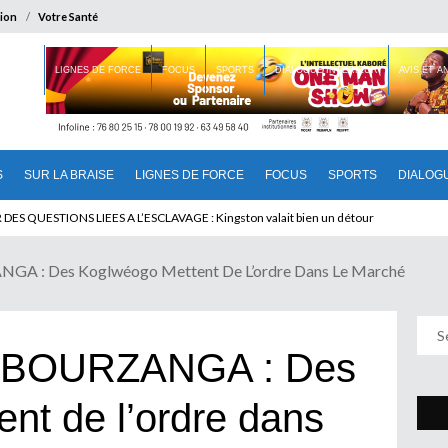
ion
Votre Santé
 BRAISE
LIGNES DE FORCE
FOCUS
SPORTS
DIALOGUE INTERIEUR
AVIS ET 
S
SUR LA BRAISE
LIGNES DE FORCE
FOCUS
SPORTS
DIALOG
T BENINOIS : Quand Patrice quitte le pouvoir sans partir !
: Des Koglwéogo Mettent De L’ordre Dans Le Marché
BOURZANGA : Des
nt de l’ordre dans