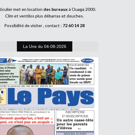
ticulier met en location
des bureaux
à Ouaga 2000.
Clim et ventilos plus débarras et douches.
Possibilité de visiter , contact :
72 60 14 28
La Une du 04-08-2026