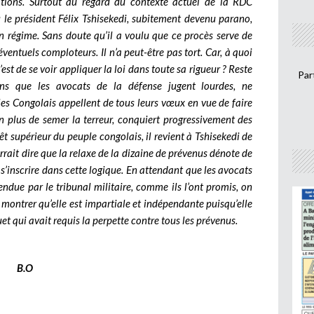
ions. Surtout au regard du contexte actuel de la RDC
ù le président Félix Tshisekedi, subitement devenu parano,
 régime. Sans doute qu’il a voulu que ce procès serve de
éventuels comploteurs. Il n’a peut-être pas tort. Car, à quoi
st de se voir appliquer la loi dans toute sa rigueur ? Reste
Par
s que les avocats de la défense jugent lourdes, ne
 les Congolais appellent de tous leurs vœux en vue de faire
 plus de semer la terreur, conquiert progressivement des
térêt supérieur du peuple congolais, il revient à Tshisekedi de
urrait dire que la relaxe de la dizaine de prévenus dénote de
s’inscrire dans cette logique. En attendant que les avocats
ndue par le tribunal militaire, comme ils l’ont promis, on
, montrer qu’elle est impartiale et indépendante puisqu’elle
rquet qui avait requis la perpette contre tous les prévenus.
B.O