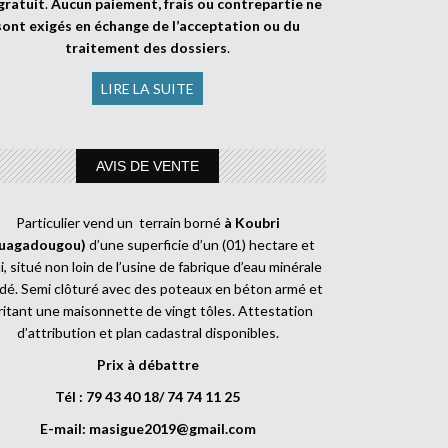
gratuit
.
Aucun paiement, frais ou contrepartie ne
sont exigés en échange de l’acceptation ou du
traitement des dossiers
.
LIRE LA SUITE
AVIS DE VENTE
Particulier vend un terrain borné
à Koubri
uagadougou)
d’une superficie d’un (01) hectare et
, situé non loin de l’usine de fabrique d’eau minérale
dé. Semi clôturé avec des poteaux en béton armé et
ritant une maisonnette de vingt tôles. Attestation
d’attribution et plan cadastral disponibles.
Prix à débattre
Tél : 79 43 40 18/ 74 74 11 25
E-mail:
masigue2019@gmail.com