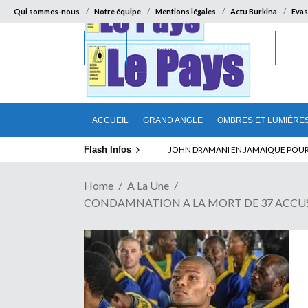
Qui sommes-nous
Notre équipe
Mentions légales
Actu Burkina
Evas
ACCUEIL
GRAND ANGLE
OMBRES ET LUMIÈRES
SUR LA
ACCUEIL
GRAND ANGLE
OMBRES ET LUMIÈRE
Flash Infos
ELECTION DE TALON A LA TETE DU SENA
Home
A La Une
CONDAMNATION A LA MORT DE 37 ACCUSES PO