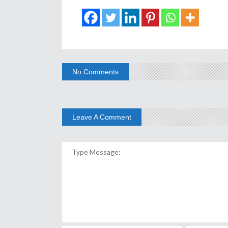
No Comments
Leave A Comment