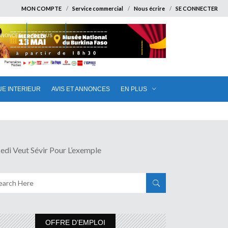
MON COMPTE
Service commercial
Nous écrire
SE CONNECTER
ANNONCES
EN PLUS
UE INTERIEUR
AVIS ET ANNONCES
EN PLUS
eut Sévir Pour L’exemple
OFFRE D’EMPLOI