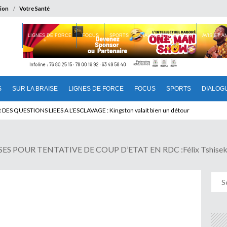
ion
Votre Santé
 BRAISE
LIGNES DE FORCE
FOCUS
SPORTS
DIALOGUE INTERIEUR
AVIS ET 
S
SUR LA BRAISE
LIGNES DE FORCE
FOCUS
SPORTS
DIALOG
T BENINOIS : Quand Patrice quitte le pouvoir sans partir !
UR TENTATIVE DE COUP D’ETAT EN RDC :Félix Tshisekedi V