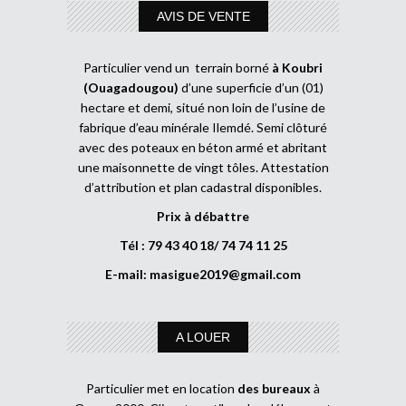
AVIS DE VENTE
Particulier vend un terrain borné
à Koubri
(Ouagadougou)
d’une superficie d’un (01)
hectare et demi, situé non loin de l’usine de
fabrique d’eau minérale Ilemdé. Semi clôturé
avec des poteaux en béton armé et abritant
une maisonnette de vingt tôles. Attestation
d’attribution et plan cadastral disponibles.
Prix à débattre
Tél : 79 43 40 18/ 74 74 11 25
E-mail:
masigue2019@gmail.com
A LOUER
Particulier met en location
des bureaux
à