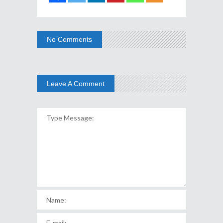
No Comments
Leave A Comment