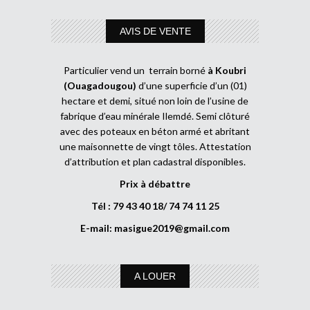
AVIS DE VENTE
Particulier vend un terrain borné
à Koubri
(Ouagadougou)
d’une superficie d’un (01)
hectare et demi, situé non loin de l’usine de
fabrique d’eau minérale Ilemdé. Semi clôturé
avec des poteaux en béton armé et abritant
une maisonnette de vingt tôles. Attestation
d’attribution et plan cadastral disponibles.
Prix à débattre
Tél : 79 43 40 18/ 74 74 11 25
E-mail:
masigue2019@gmail.com
A LOUER