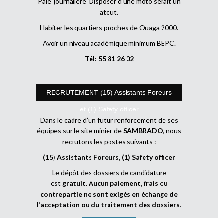
Paie journalière Disposer d’une moto serait un
atout.
Habiter les quartiers proches de Ouaga 2000.
Avoir un niveau académique minimum BEPC.
Tél: 55 81 26 02
RECRUTEMENT (15) Assistants Foreurs
et (1) Safety officer
Dans le cadre d’un futur renforcement de ses
équipes sur le site minier de
SAMBRADO
, nous
recrutons les postes suivants :
(15) Assistants Foreurs, (1) Safety officer
Le dépôt des dossiers de candidature
est
gratuit
.
Aucun paiement, frais ou
contrepartie ne sont exigés en échange de
l’acceptation ou du traitement des dossiers
.