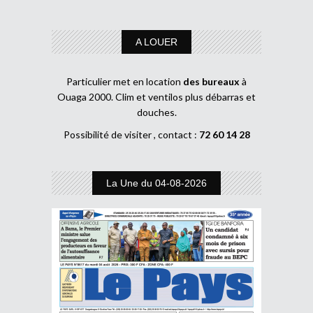
A LOUER
Particulier met en location
des bureaux
à
Ouaga 2000. Clim et ventilos plus débarras et
douches.
Possibilité de visiter , contact :
72 60 14 28
La Une du 04-08-2026