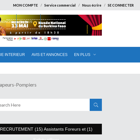
MON COMPTE
Service commercial
Nous écrire
SE CONNECTER
ANNONCES
EN PLUS
UE INTERIEUR
AVIS ET ANNONCES
EN PLUS
apeurs-Pompiers
RECRUTEMENT (15) Assistants Foreurs et (1)
Safety officer