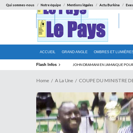
Qui sommes-nous
Notre équipe
Mentions légales
Actu Burkina
Evas
ACCUEIL
GRAND ANGLE
OMBRES ET LUMIÈRES
SUR LA
ACCUEIL
GRAND ANGLE
OMBRES ET LUMIÈRE
Flash Infos
ELECTION DE TALON A LA TETE DU SENA
Home
A La Une
COUPE DU MINISTRE DE L