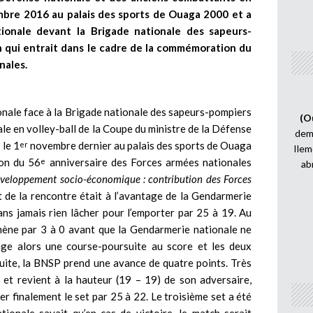
re 2016 au palais des sports de Ouaga 2000 et a
ionale devant la Brigade nationale des sapeurs-
n qui entrait dans le cadre de la commémoration du
nales.
onale face à la Brigade nationale des sapeurs-pompiers
(O
nale en volley-ball de la Coupe du ministre de la Défense
demi
 le 1
novembre dernier au palais des sports de Ouaga
er
Ilem
ion du 56
anniversaire des Forces armées nationales
e
ab
 développement socio-économique : contribution des Forces
t de la rencontre était à l’avantage de la Gendarmerie
ans jamais rien lâcher pour l’emporter par 25 à 19. Au
ène par 3 à 0 avant que la Gendarmerie nationale ne
gage alors une course-poursuite au score et les deux
suite, la BNSP prend une avance de quatre points. Très
t et revient à la hauteur (19 – 19) de son adversaire,
 finalement le set par 25 à 22. Le troisième set a été