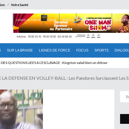
ion
Votre Santé
 BRAISE
LIGNES DE FORCE
FOCUS
SPORTS
DIALOGUE INTERIEUR
AVIS ET 
S
SUR LA BRAISE
LIGNES DE FORCE
FOCUS
SPORTS
DIALOG
T BENINOIS : Quand Patrice quitte le pouvoir sans partir !
A DEFENSE EN VOLLEY-BALL : Les Pandores Surclassent Les S