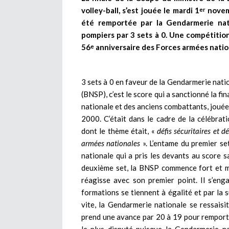
volley-ball, s’est jouée le mardi 1
novemb
er
été remportée par la Gendarmerie nat
pompiers par 3 sets à 0. Une compétitio
56
anniversaire des Forces armées natio
e
3 sets à 0 en faveur de la Gendarmerie nati
(BNSP), c’est le score qui a sanctionné la fi
nationale et des anciens combattants, jouée
2000. C’était dans le cadre de la célébrat
dont le thème était, «
défis sécuritaires et
armées nationales
». L’entame du premier se
nationale qui a pris les devants au score s
deuxième set, la BNSP commence fort et m
réagisse avec son premier point. Il s’en
formations se tiennent à égalité et par la 
vite, la Gendarmerie nationale se ressaisi
prend une avance par 20 à 19 pour remporter