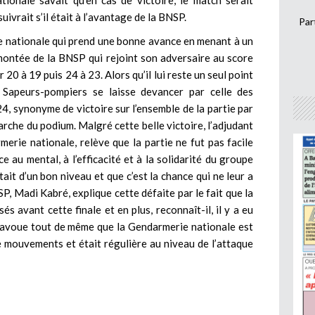
tionale savait qu’en cas de victoire, le match serait
ivrait s’il était à l’avantage de la BNSP.
Par
ie nationale qui prend une bonne avance en menant à un
emontée de la BNSP qui rejoint son adversaire au score
20 à 19 puis 24 à 23. Alors qu’il lui reste un seul point
 Sapeurs-pompiers se laisse devancer par celle des
4, synonyme de victoire sur l’ensemble de la partie par
marche du podium. Malgré cette belle victoire, l’adjudant
merie nationale, relève que la partie ne fut pas facile
 au mental, à l’efficacité et à la solidarité du groupe
était d’un bon niveau et que c’est la chance qui ne leur a
SP, Madi Kabré, explique cette défaite par le fait que la
sés avant cette finale et en plus, reconnaît-il, il y a eu
Il avoue tout de même que la Gendarmerie nationale est
 mouvements et était régulière au niveau de l’attaque