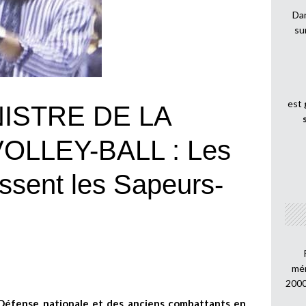
Dan
su
est
ISTRE DE LA
OLLEY-BALL : Les
ssent les Sapeurs-
mén
2000
a Défense nationale et des anciens combattants en