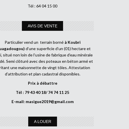
Tél : 64 04 15 00
AVIS DE VENTE
Particulier vend un terrain borné
à Koubri
uagadougou)
d’une superficie d’un (01) hectare et
, situé non loin de l’usine de fabrique d’eau minérale
dé. Semi clôturé avec des poteaux en béton armé et
ritant une maisonnette de vingt tôles. Attestation
d’attribution et plan cadastral disponibles.
Prix à débattre
Tél : 79 43 40 18/ 74 74 11 25
E-mail:
masigue2019@gmail.com
A LOUER