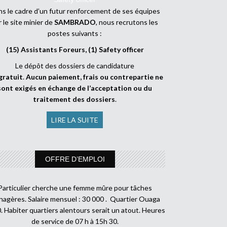
s le cadre d’un futur renforcement de ses équipes
r le site minier de
SAMBRADO
, nous recrutons les
postes suivants :
(15) Assistants Foreurs, (1) Safety officer
Le dépôt des dossiers de candidature
gratuit
.
Aucun paiement, frais ou contrepartie ne
sont exigés en échange de l’acceptation ou du
traitement des dossiers
.
LIRE LA SUITE
OFFRE D’EMPLOI
Particulier cherche une femme mûre pour tâches
agères. Salaire mensuel : 30 000 . Quartier Ouaga
. Habiter quartiers alentours serait un atout. Heures
de service de 07 h à 15h 30.