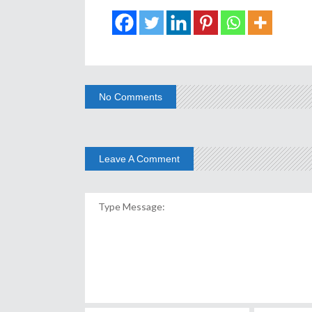
No Comments
Leave A Comment