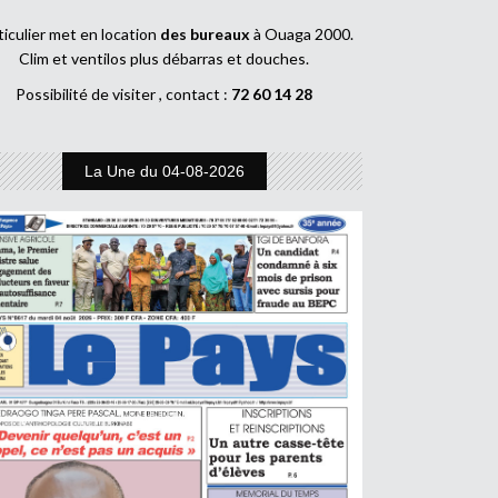
ticulier met en location
des bureaux
à Ouaga 2000.
Clim et ventilos plus débarras et douches.
Possibilité de visiter , contact :
72 60 14 28
La Une du 04-08-2026