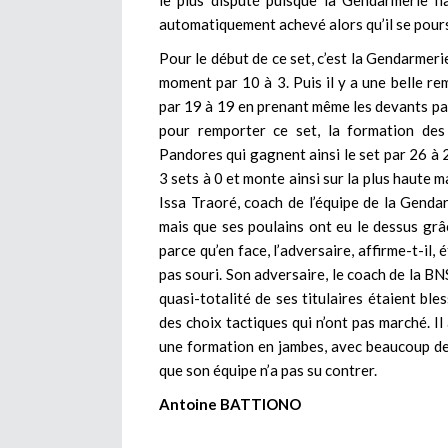
le plus disputé puisque la Gendarmerie na
automatiquement achevé alors qu’il se poursu
Pour le début de ce set, c’est la Gendarmer
moment par 10 à 3. Puis il y a une belle r
par 19 à 19 en prenant même les devants par 
pour remporter ce set, la formation des
Pandores qui gagnent ainsi le set par 26 à 2
3 sets à 0 et monte ainsi sur la plus haute 
Issa Traoré, coach de l’équipe de la Gendar
mais que ses poulains ont eu le dessus grâce
parce qu’en face, l’adversaire, affirme-t-il, 
pas souri. Son adversaire, le coach de la BN
quasi-totalité de ses titulaires étaient bles
des choix tactiques qui n’ont pas marché. 
une formation en jambes, avec beaucoup de
que son équipe n’a pas su contrer.
Antoine BATTIONO