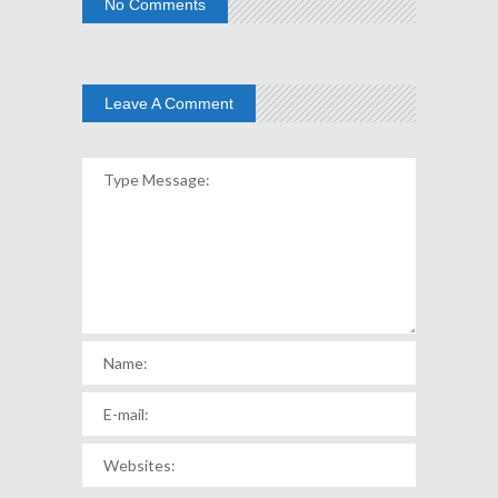
No Comments
Leave A Comment