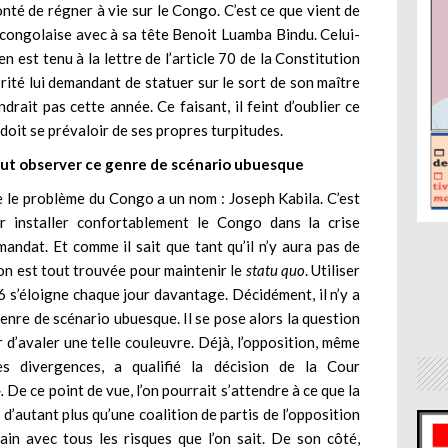
nté de régner à vie sur le Congo. C’est ce que vient de
e congolaise avec à sa tête Benoit Luamba Bindu. Celui-
en est tenu à la lettre de l’article 70 de la Constitution
rité lui demandant de statuer sur le sort de son maître
ndrait pas cette année. Ce faisant, il feint d’oublier ce
 doit se prévaloir de ses propres turpitudes.
eut observer ce genre de scénario ubuesque
e le problème du Congo a un nom : Joseph Kabila. C’est
installer confortablement le Congo dans la crise
mandat. Et comme il sait que tant qu’il n’y aura pas de
tion est tout trouvée pour maintenir le
statu quo
. Utiliser
 s’éloigne chaque jour davantage. Décidément, il n’y a
enre de scénario ubuesque. Il se pose alors la question
 d’avaler une telle couleuvre. Déjà, l’opposition, même
s divergences, a qualifié la décision de la Cour
.
De ce point de vue, l’on pourrait s’attendre à ce que la
d’autant plus qu’une coalition de partis de l’opposition
ain avec tous les risques que l’on sait. De son côté,