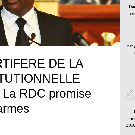
Dan
su
est
TIFERE DE LA
TUTIONNELLE
La RDC promise
 larmes
mén
2000