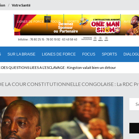
ion
Votre Santé
 BRAISE
LIGNES DE FORCE
FOCUS
SPORTS
DIALOGUE INTERIEUR
AVIS ET 
S
SUR LA BRAISE
LIGNES DE FORCE
FOCUS
SPORTS
DIALOG
T BENINOIS : Quand Patrice quitte le pouvoir sans partir !
 LA COUR CONSTITUTIONNELLE CONGOLAISE : La RDC Promi