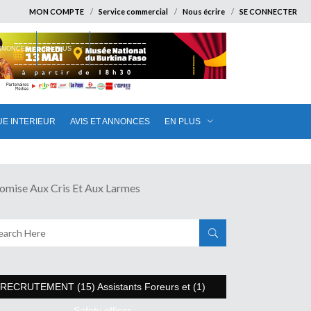
MON COMPTE
Service commercial
Nous écrire
SE CONNECTER
ANNONCES
EN PLUS
UE INTERIEUR
AVIS ET ANNONCES
EN PLUS
se Aux Cris Et Aux Larmes
RECRUTEMENT (15) Assistants Foreurs et (1)
Safety officer