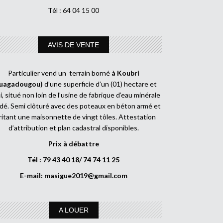
Tél : 64 04 15 00
AVIS DE VENTE
Particulier vend un terrain borné
à Koubri
uagadougou)
d’une superficie d’un (01) hectare et
, situé non loin de l’usine de fabrique d’eau minérale
dé. Semi clôturé avec des poteaux en béton armé et
ritant une maisonnette de vingt tôles. Attestation
d’attribution et plan cadastral disponibles.
Prix à débattre
Tél : 79 43 40 18/ 74 74 11 25
E-mail:
masigue2019@gmail.com
A LOUER