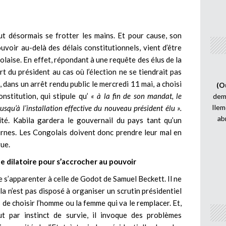
ut désormais se frotter les mains. Et pour cause, son
voir au-delà des délais constitutionnels, vient d’être
laise. En effet, répondant à une requête des élus de la
t du président au cas où l’élection ne se tiendrait pas
, dans un arrêt rendu public le mercredi 11 mai, a choisi
(O
Constitution, qui stipule qu’
« à la fin de son mandat, le
demi
Ilem
usqu’à l’installation effective du nouveau président élu ».
ab
té. Kabila gardera le gouvernail du pays tant qu’un
urnes. Les Congolais doivent donc prendre leur mal en
gue.
 le dilatoire pour s’accrocher au pouvoir
de s’apparenter à celle de Godot de Samuel Beckett. Il ne
ila n’est pas disposé à organiser un scrutin présidentiel
e choisir l’homme ou la femme qui va le remplacer. Et,
 par instinct de survie, il invoque des problèmes