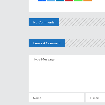
No Comments
Leave A Comment