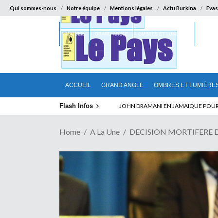
Qui sommes-nous
Notre équipe
Mentions légales
Actu Burkina
Evas
ACCUEIL
GRAND ANGLE
OMBRES ET LUMIÈRES
SUR LA
ACCUEIL
GRAND ANGLE
OMBRES ET LUMIÈRE
Flash Infos
ELECTION DE TALON A LA TETE DU SENA
Home
A La Une
DECISION MORTIFERE DE