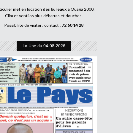
ticulier met en location
des bureaux
à Ouaga 2000.
Clim et ventilos plus débarras et douches.
Possibilité de visiter , contact :
72 60 14 28
La Une du 04-08-2026