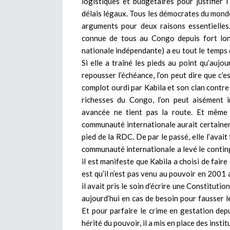
logistiques et budgétaires pour justifier l’
délais légaux. Tous les démocrates du mond
arguments pour deux raisons essentielles.
connue de tous au Congo depuis fort lon
nationale indépendante) a eu tout le temps qu
Si elle a traîné les pieds au point qu’aujou
repousser l’échéance, l’on peut dire que c’es
complot ourdi par Kabila et son clan contre
richesses du Congo, l’on peut aisément i
avancée ne tient pas la route. Et même s
communauté internationale aurait certainem
pied de la RDC. De par le passé, elle l’avait 
communauté internationale a levé le conting
il est manifeste que Kabila a choisi de faire
est qu’il n’est pas venu au pouvoir en 2001 av
il avait pris le soin d’écrire une Constituti
aujourd’hui en cas de besoin pour fausser le 
Et pour parfaire le crime en gestation depu
hérité du pouvoir, il a mis en place des ins