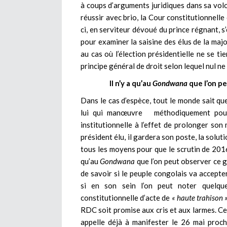
à coups d’arguments juridiques dans sa volo
réussir avec brio, la Cour constitutionnell
ci, en serviteur dévoué du prince régnant, s’
pour examiner la saisine des élus de la majo
au cas où l’élection présidentielle ne se tie
principe général de droit selon lequel nul ne
Il n’y a qu’au
Gondwana
que l’on p
Dans le cas d’espèce, tout le monde sait qu
lui qui manœuvre méthodiquement pour 
institutionnelle à l’effet de prolonger son 
président élu, il gardera son poste, la solu
tous les moyens pour que le scrutin de 2016
qu’au
Gondwana
que l’on peut observer ce g
de savoir si le peuple congolais va accepter
si en son sein l’on peut noter quelque
constitutionnelle d’acte de
« haute trahison »
RDC soit promise aux cris et aux larmes. Ce 
appelle déjà à manifester le 26 mai proch