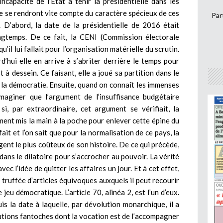
incapacité de l’Etat à tenir la présidentielle dans les
e se rendront vite compte du caractère spécieux de ces
Par
 D’abord, la date de la présidentielle de 2016 était
gtemps. De ce fait, la CENI (Commission électorale
’il lui fallait pour l’organisation matérielle du scrutin.
rd’hui elle en arrive à s’abriter derrière le temps pour
t à dessein. Ce faisant, elle a joué sa partition dans le
 la démocratie. Ensuite, quand on connaît les immenses
maginer que l’argument de l’insuffisance budgétaire
i, par extraordinaire, cet argument se vérifiait, la
ent mis la main à la poche pour enlever cette épine du
fait et l’on sait que pour la normalisation de ce pays, la
ent le plus coûteux de son histoire. De ce qui précède,
 dans le dilatoire pour s’accrocher au pouvoir. La vérité
ec l’idée de quitter les affaires un jour. Et à cet effet,
on truffée d’articles équivoques auxquels il peut recourir
jeu démocratique. L’article 70, alinéa 2, est l’un d’eux.
is la date à laquelle, par dévolution monarchique, il a
titutions fantoches dont la vocation est de l’accompagner