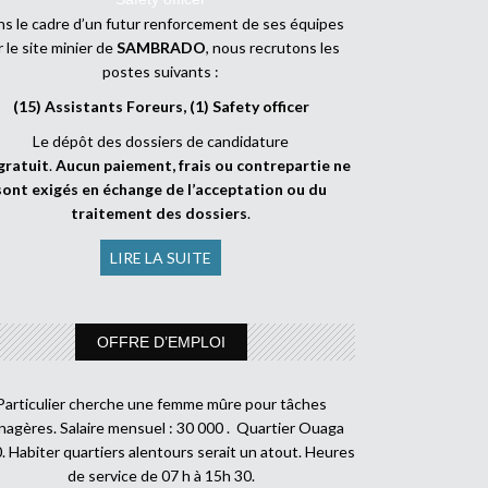
s le cadre d’un futur renforcement de ses équipes
r le site minier de
SAMBRADO
, nous recrutons les
postes suivants :
(15) Assistants Foreurs, (1) Safety officer
Le dépôt des dossiers de candidature
gratuit
.
Aucun paiement, frais ou contrepartie ne
sont exigés en échange de l’acceptation ou du
traitement des dossiers
.
LIRE LA SUITE
OFFRE D’EMPLOI
Particulier cherche une femme mûre pour tâches
agères. Salaire mensuel : 30 000 . Quartier Ouaga
. Habiter quartiers alentours serait un atout. Heures
de service de 07 h à 15h 30.