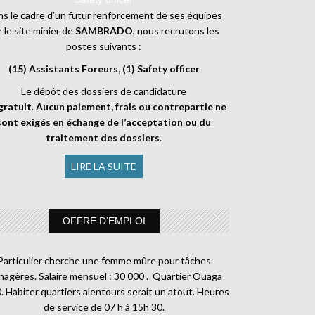
s le cadre d’un futur renforcement de ses équipes
r le site minier de
SAMBRADO
, nous recrutons les
postes suivants :
(15) Assistants Foreurs, (1) Safety officer
Le dépôt des dossiers de candidature
gratuit
.
Aucun paiement, frais ou contrepartie ne
sont exigés en échange de l’acceptation ou du
traitement des dossiers
.
LIRE LA SUITE
OFFRE D’EMPLOI
Particulier cherche une femme mûre pour tâches
agères. Salaire mensuel : 30 000 . Quartier Ouaga
. Habiter quartiers alentours serait un atout. Heures
de service de 07 h à 15h 30.