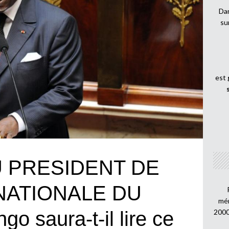
Dan
su
est
 PRESIDENT DE
NATIONALE DU
mén
o saura-t-il lire ce
2000