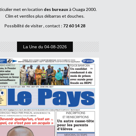
ticulier met en location
des bureaux
à Ouaga 2000.
Clim et ventilos plus débarras et douches.
Possibilité de visiter , contact :
72 60 14 28
La Une du 04-08-2026