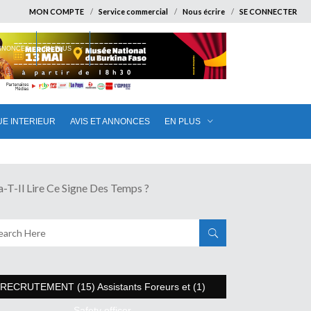
MON COMPTE
Service commercial
Nous écrire
SE CONNECTER
ANNONCES
EN PLUS
UE INTERIEUR
AVIS ET ANNONCES
EN PLUS
Il Lire Ce Signe Des Temps ?
RECRUTEMENT (15) Assistants Foreurs et (1)
Safety officer