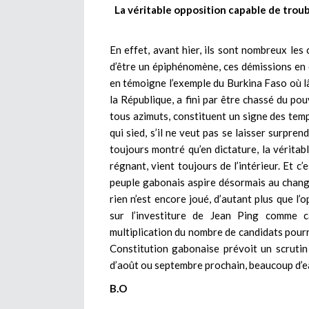
La véritable opposition capable de troub
En effet, avant hier, ils sont nombreux les 
d’être un épiphénomène, ces démissions en c
en témoigne l’exemple du Burkina Faso où lâ
la République, a fini par être chassé du pou
tous azimuts, constituent un signe des temps
qui sied, s’il ne veut pas se laisser surpre
toujours montré qu’en dictature, la véritab
régnant, vient toujours de l’intérieur. Et c’
peuple gabonais aspire désormais au chang
rien n’est encore joué, d’autant plus que l
sur l’investiture de Jean Ping comme 
multiplication du nombre de candidats pour
Constitution gabonaise prévoit un scrutin à
d’août ou septembre prochain, beaucoup d’ea
B.O