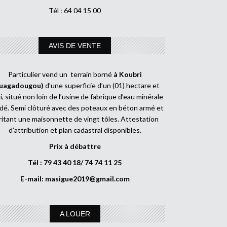
Tél : 64 04 15 00
AVIS DE VENTE
Particulier vend un terrain borné
à Koubri
uagadougou)
d’une superficie d’un (01) hectare et
, situé non loin de l’usine de fabrique d’eau minérale
dé. Semi clôturé avec des poteaux en béton armé et
ritant une maisonnette de vingt tôles. Attestation
d’attribution et plan cadastral disponibles.
Prix à débattre
Tél : 79 43 40 18/ 74 74 11 25
E-mail:
masigue2019@gmail.com
A LOUER