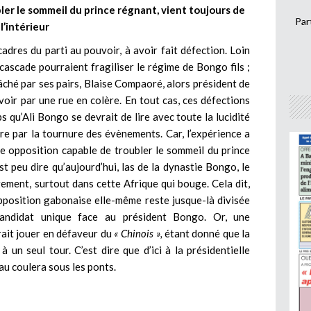
ler le sommeil du prince régnant, vient toujours de
Par
l’intérieur
cadres du parti au pouvoir, à avoir fait défection. Loin
ascade pourraient fragiliser le régime de Bongo fils ;
ché par ses pairs, Blaise Compaoré, alors président de
voir par une rue en colère. En tout cas, ces défections
 qu’Ali Bongo se devrait de lire avec toute la lucidité
ndre par la tournure des évènements. Car, l’expérience a
le opposition capable de troubler le sommeil du prince
est peu dire qu’aujourd’hui, las de la dynastie Bongo, le
ement, surtout dans cette Afrique qui bouge.
Cela dit,
’opposition gabonaise elle-même reste jusque-là divisée
candidat unique face au président Bongo. Or, une
rait jouer en défaveur du
« Chinois »,
étant donné que la
 un seul tour. C’est dire que d’ici à la présidentielle
u coulera sous les ponts.