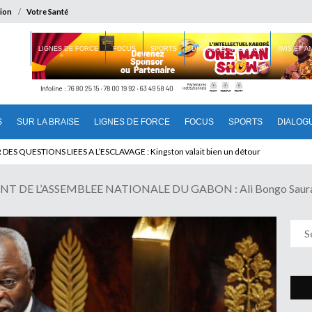
ion
Votre Santé
 BRAISE
LIGNES DE FORCE
FOCUS
SPORTS
DIALOGUE INTERIEUR
AVIS ET 
S
SUR LA BRAISE
LIGNES DE FORCE
FOCUS
SPORTS
DIALOG
T BENINOIS : Quand Patrice quitte le pouvoir sans partir !
 DE L’ASSEMBLEE NATIONALE DU GABON : Ali Bongo Saura-T-