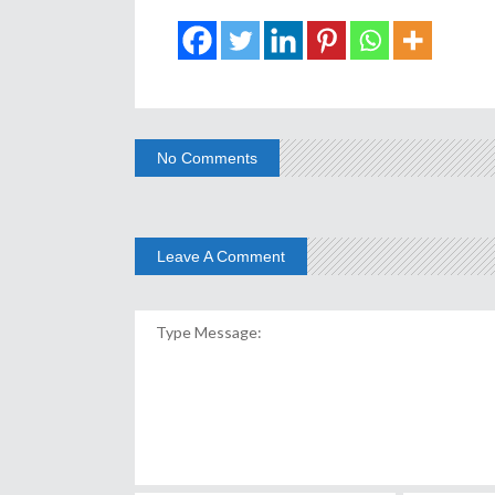
No Comments
Leave A Comment