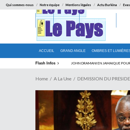
Qui sommes-nous
Notre équipe
Mentions légales
Actu Burkina
Evas
ACCUEIL
GRAND ANGLE
OMBRES ET LUMIÈRES
SUR LA
ACCUEIL
GRAND ANGLE
OMBRES ET LUMIÈRE
Flash Infos
ELECTION DE TALON A LA TETE DU SENA
Home
A La Une
DEMISSION DU PRESIDENT