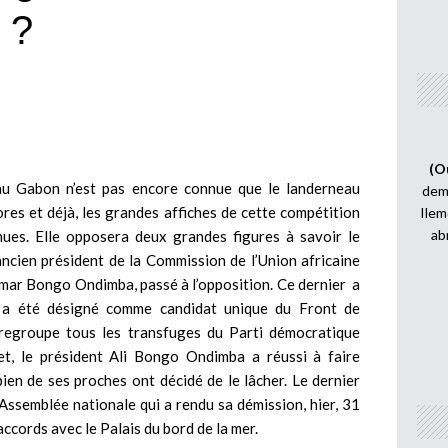
s ?
(O
 au Gabon n’est pas encore connue que le landerneau
demi
d’ores et déjà, les grandes affiches de cette compétition
Ilem
ab
nues. Elle opposera deux grandes figures à savoir le
ncien président de la Commission de l’Union africaine
 Omar Bongo Ondimba, passé à l’opposition. Ce dernier a
l a été désigné comme candidat unique du Front de
i regroupe tous les transfuges du Parti démocratique
et, le président Ali Bongo Ondimba a réussi à faire
bien de ses proches ont décidé de le lâcher. Le dernier
’Assemblée nationale qui a rendu sa démission, hier, 31
ccords avec le Palais du bord de la mer.