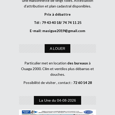
une maisonnette de vingt tôles. Attestation
d’attribution et plan cadastral disponibles.
Prix à débattre
Tél : 79 43 40 18/ 74 74 11 25
E-mail:
masigue2019@gmail.com
A LOUER
Particulier met en location
des bureaux
à
Ouaga 2000. Clim et ventilos plus débarras et
douches.
Possibilité de visiter , contact :
72 60 14 28
La Une du 04-08-2026