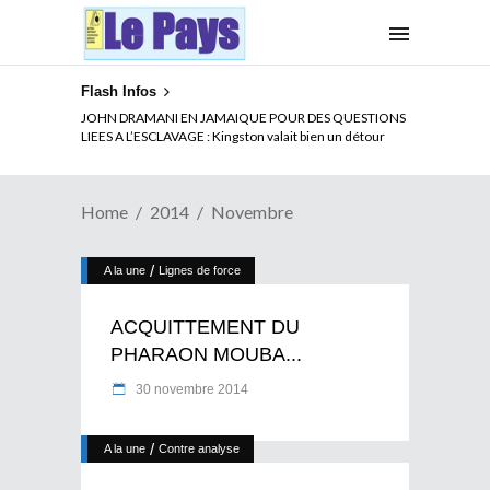
Flash Infos
JOHN DRAMANI EN JAMAIQUE POUR DES QUESTIONS
LIEES A L’ESCLAVAGE : Kingston valait bien un détour
Home
2014
Novembre
/
A la une
Lignes de force
ACQUITTEMENT DU
PHARAON MOUBA...
30 novembre 2014
/
A la une
Contre analyse